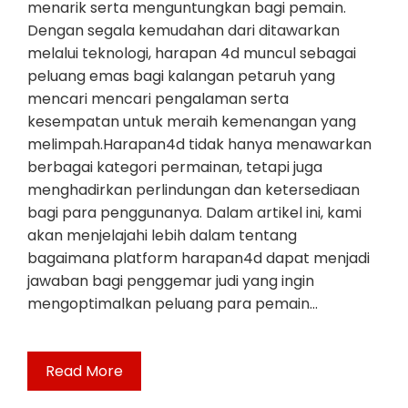
menarik serta menguntungkan bagi pemain.
Dengan segala kemudahan dari ditawarkan
melalui teknologi, harapan 4d muncul sebagai
peluang emas bagi kalangan petaruh yang
mencari mencari pengalaman serta
kesempatan untuk meraih kemenangan yang
melimpah.Harapan4d tidak hanya menawarkan
berbagai kategori permainan, tetapi juga
menghadirkan perlindungan dan ketersediaan
bagi para penggunanya. Dalam artikel ini, kami
akan menjelajahi lebih dalam tentang
bagaimana platform harapan4d dapat menjadi
jawaban bagi penggemar judi yang ingin
mengoptimalkan peluang para pemain…
Read More