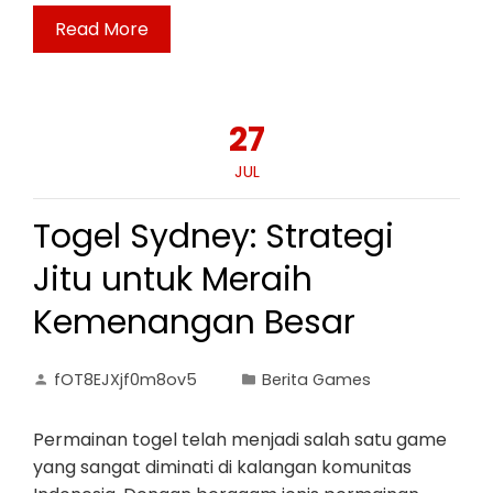
Read More
27
JUL
Togel Sydney: Strategi
Jitu untuk Meraih
Kemenangan Besar
fOT8EJXjf0m8ov5
Berita Games
Permainan togel telah menjadi salah satu game
yang sangat diminati di kalangan komunitas