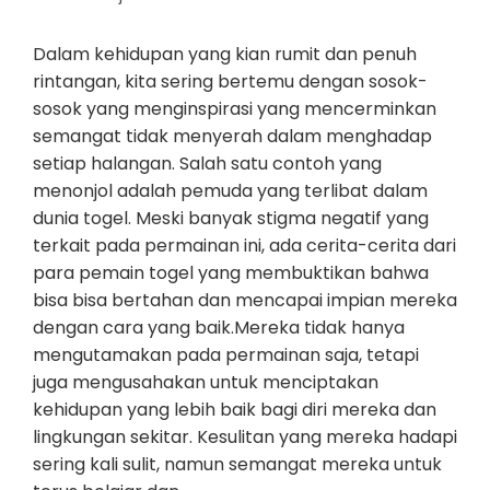
Dalam kehidupan yang kian rumit dan penuh
rintangan, kita sering bertemu dengan sosok-
sosok yang menginspirasi yang mencerminkan
semangat tidak menyerah dalam menghadap
setiap halangan. Salah satu contoh yang
menonjol adalah pemuda yang terlibat dalam
dunia togel. Meski banyak stigma negatif yang
terkait pada permainan ini, ada cerita-cerita dari
para pemain togel yang membuktikan bahwa
bisa bisa bertahan dan mencapai impian mereka
dengan cara yang baik.Mereka tidak hanya
mengutamakan pada permainan saja, tetapi
juga mengusahakan untuk menciptakan
kehidupan yang lebih baik bagi diri mereka dan
lingkungan sekitar. Kesulitan yang mereka hadapi
sering kali sulit, namun semangat mereka untuk