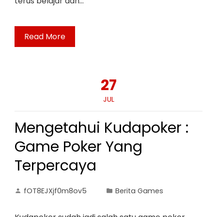
terus belajar dan…
Read More
27
JUL
Mengetahui Kudapoker :
Game Poker Yang
Terpercaya
fOT8EJXjf0m8ov5
Berita Games