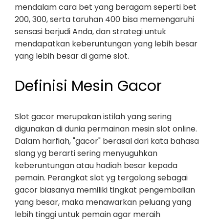
mendalam cara bet yang beragam seperti bet
200, 300, serta taruhan 400 bisa memengaruhi
sensasi berjudi Anda, dan strategi untuk
mendapatkan keberuntungan yang lebih besar
yang lebih besar di game slot.
Definisi Mesin Gacor
Slot gacor merupakan istilah yang sering
digunakan di dunia permainan mesin slot online.
Dalam harfiah, "gacor" berasal dari kata bahasa
slang yg berarti sering menyuguhkan
keberuntungan atau hadiah besar kepada
pemain. Perangkat slot yg tergolong sebagai
gacor biasanya memiliki tingkat pengembalian
yang besar, maka menawarkan peluang yang
lebih tinggi untuk pemain agar meraih