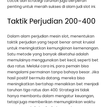
cocok dan strategi taruhan juga berperan
penting untuk meraih sukses di alam judi slot ini.
Taktik Perjudian 200-400
Dalam alam perjudian mesin slot, menentukan
taktik perjudian yang tepat benar amat krusial
untuk meningkatkan kemungkinan kemenangan.
Satu metode yang banyak diketahui adalah
memulainya menggunakan bet kecil, seperti bet
dua ratus. Melalui cara ini, para pemain bisa
mengalami permainan tanpa bahaya besar. Jika
hasil positif bermula datang, mereka bisa
meningkatkan bertahap menaikkan bet menjadi
taruhan tiga ratus dan 400. Strategi ini tidak
hanya membantu dalam mengatur keuangan,
tetapi juga memberikan memungkinkan waktu