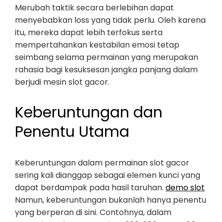
Merubah taktik secara berlebihan dapat
menyebabkan loss yang tidak perlu. Oleh karena
itu, mereka dapat lebih terfokus serta
mempertahankan kestabilan emosi tetap
seimbang selama permainan yang merupakan
rahasia bagi kesuksesan jangka panjang dalam
berjudi mesin slot gacor.
Keberuntungan dan
Penentu Utama
Keberuntungan dalam permainan slot gacor
sering kali dianggap sebagai elemen kunci yang
dapat berdampak pada hasil taruhan.
demo slot
Namun, keberuntungan bukanlah hanya penentu
yang berperan di sini. Contohnya, dalam