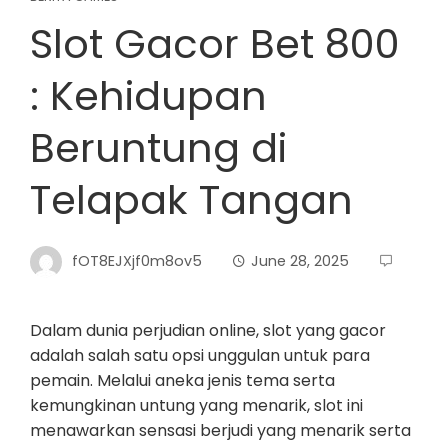
Slot Gacor Bet 800
: Kehidupan
Beruntung di
Telapak Tangan
fOT8EJXjf0m8ov5
June 28, 2025
Dalam dunia perjudian online, slot yang gacor
adalah salah satu opsi unggulan untuk para
pemain. Melalui aneka jenis tema serta
kemungkinan untung yang menarik, slot ini
menawarkan sensasi berjudi yang menarik serta