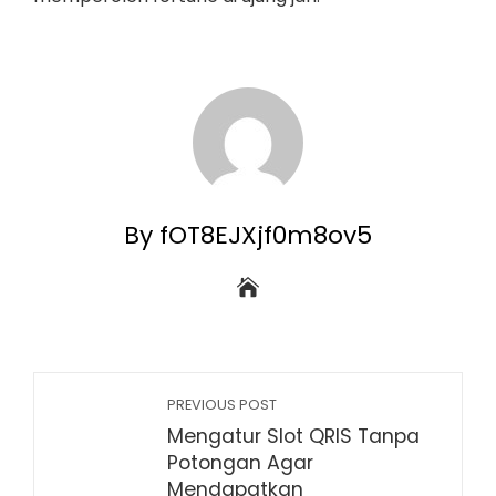
By fOT8EJXjf0m8ov5
PREVIOUS POST
Mengatur Slot QRIS Tanpa
Potongan Agar
Mendapatkan