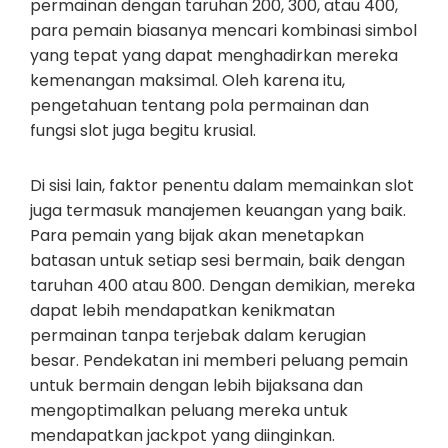
permainan dengan taruhan 200, 300, atau 400,
para pemain biasanya mencari kombinasi simbol
yang tepat yang dapat menghadirkan mereka
kemenangan maksimal. Oleh karena itu,
pengetahuan tentang pola permainan dan
fungsi slot juga begitu krusial.
Di sisi lain, faktor penentu dalam memainkan slot
juga termasuk manajemen keuangan yang baik.
Para pemain yang bijak akan menetapkan
batasan untuk setiap sesi bermain, baik dengan
taruhan 400 atau 800. Dengan demikian, mereka
dapat lebih mendapatkan kenikmatan
permainan tanpa terjebak dalam kerugian
besar. Pendekatan ini memberi peluang pemain
untuk bermain dengan lebih bijaksana dan
mengoptimalkan peluang mereka untuk
mendapatkan jackpot yang diinginkan.