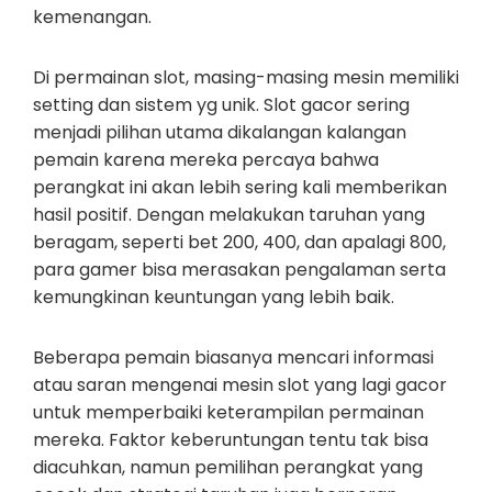
kemenangan.
Di permainan slot, masing-masing mesin memiliki
setting dan sistem yg unik. Slot gacor sering
menjadi pilihan utama dikalangan kalangan
pemain karena mereka percaya bahwa
perangkat ini akan lebih sering kali memberikan
hasil positif. Dengan melakukan taruhan yang
beragam, seperti bet 200, 400, dan apalagi 800,
para gamer bisa merasakan pengalaman serta
kemungkinan keuntungan yang lebih baik.
Beberapa pemain biasanya mencari informasi
atau saran mengenai mesin slot yang lagi gacor
untuk memperbaiki keterampilan permainan
mereka. Faktor keberuntungan tentu tak bisa
diacuhkan, namun pemilihan perangkat yang