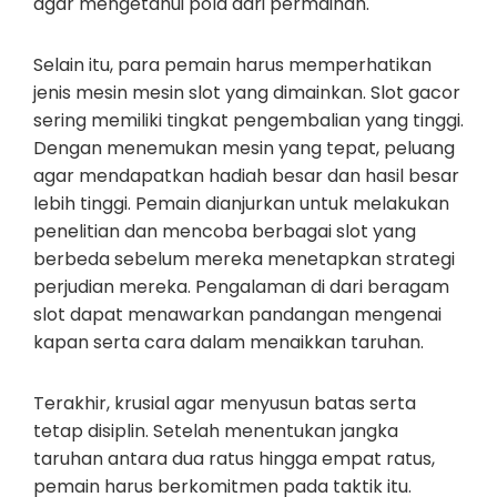
agar mengetahui pola dari permainan.
Selain itu, para pemain harus memperhatikan
jenis mesin mesin slot yang dimainkan. Slot gacor
sering memiliki tingkat pengembalian yang tinggi.
Dengan menemukan mesin yang tepat, peluang
agar mendapatkan hadiah besar dan hasil besar
lebih tinggi. Pemain dianjurkan untuk melakukan
penelitian dan mencoba berbagai slot yang
berbeda sebelum mereka menetapkan strategi
perjudian mereka. Pengalaman di dari beragam
slot dapat menawarkan pandangan mengenai
kapan serta cara dalam menaikkan taruhan.
Terakhir, krusial agar menyusun batas serta
tetap disiplin. Setelah menentukan jangka
taruhan antara dua ratus hingga empat ratus,
pemain harus berkomitmen pada taktik itu.