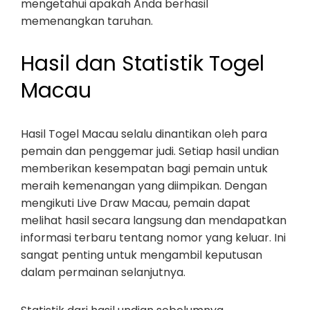
mengetahui apakah Anda berhasil
memenangkan taruhan.
Hasil dan Statistik Togel
Macau
Hasil Togel Macau selalu dinantikan oleh para
pemain dan penggemar judi. Setiap hasil undian
memberikan kesempatan bagi pemain untuk
meraih kemenangan yang diimpikan. Dengan
mengikuti Live Draw Macau, pemain dapat
melihat hasil secara langsung dan mendapatkan
informasi terbaru tentang nomor yang keluar. Ini
sangat penting untuk mengambil keputusan
dalam permainan selanjutnya.