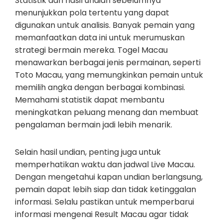
Statistik dari hasil undian sebelumnya
menunjukkan pola tertentu yang dapat
digunakan untuk analisis. Banyak pemain yang
memanfaatkan data ini untuk merumuskan
strategi bermain mereka. Togel Macau
menawarkan berbagai jenis permainan, seperti
Toto Macau, yang memungkinkan pemain untuk
memilih angka dengan berbagai kombinasi.
Memahami statistik dapat membantu
meningkatkan peluang menang dan membuat
pengalaman bermain jadi lebih menarik.
Selain hasil undian, penting juga untuk
memperhatikan waktu dan jadwal Live Macau.
Dengan mengetahui kapan undian berlangsung,
pemain dapat lebih siap dan tidak ketinggalan
informasi. Selalu pastikan untuk memperbarui
informasi mengenai Result Macau agar tidak