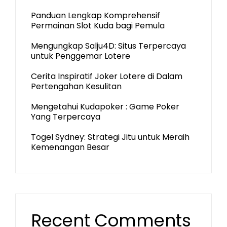
Panduan Lengkap Komprehensif
Permainan Slot Kuda bagi Pemula
Mengungkap Salju4D: Situs Terpercaya
untuk Penggemar Lotere
Cerita Inspiratif Joker Lotere di Dalam
Pertengahan Kesulitan
Mengetahui Kudapoker : Game Poker
Yang Terpercaya
Togel Sydney: Strategi Jitu untuk Meraih
Kemenangan Besar
Recent Comments