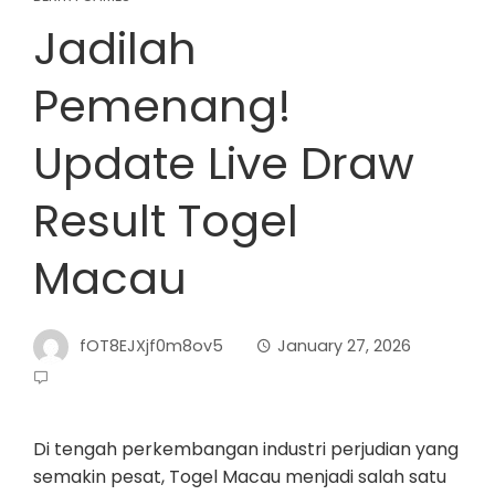
Jadilah
Pemenang!
Update Live Draw
Result Togel
Macau
fOT8EJXjf0m8ov5
January 27, 2026
Di tengah perkembangan industri perjudian yang
semakin pesat, Togel Macau menjadi salah satu