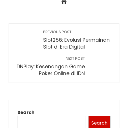
PREVIOUS POST
Slot256: Evolusi Permainan
Slot di Era Digital
NEXT POST
IDNPlay: Kesenangan Game
Poker Online di IDN
Search
Search