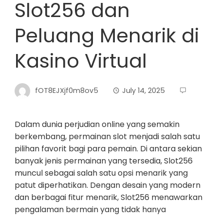
Slot256 dan
Peluang Menarik di
Kasino Virtual
fOT8EJXjf0m8ov5
July 14, 2025
Dalam dunia perjudian online yang semakin
berkembang, permainan slot menjadi salah satu
pilihan favorit bagi para pemain. Di antara sekian
banyak jenis permainan yang tersedia, Slot256
muncul sebagai salah satu opsi menarik yang
patut diperhatikan. Dengan desain yang modern
dan berbagai fitur menarik, Slot256 menawarkan
pengalaman bermain yang tidak hanya