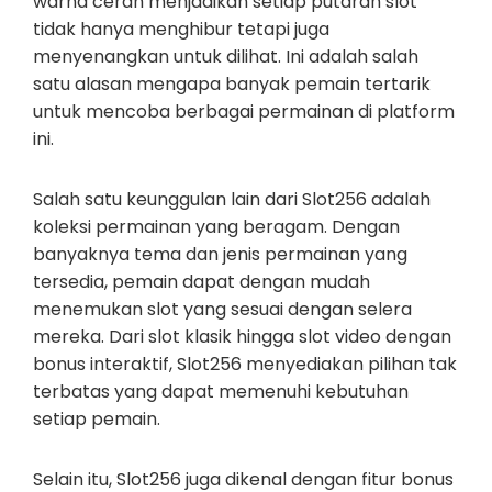
warna cerah menjadikan setiap putaran slot
tidak hanya menghibur tetapi juga
menyenangkan untuk dilihat. Ini adalah salah
satu alasan mengapa banyak pemain tertarik
untuk mencoba berbagai permainan di platform
ini.
Salah satu keunggulan lain dari Slot256 adalah
koleksi permainan yang beragam. Dengan
banyaknya tema dan jenis permainan yang
tersedia, pemain dapat dengan mudah
menemukan slot yang sesuai dengan selera
mereka. Dari slot klasik hingga slot video dengan
bonus interaktif, Slot256 menyediakan pilihan tak
terbatas yang dapat memenuhi kebutuhan
setiap pemain.
Selain itu, Slot256 juga dikenal dengan fitur bonus