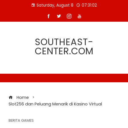
Skip
Saturday, August 8
07:31:02
to
content
SOUTHEAST-
CENTER.COM
Home
Slot256 dan Peluang Menarik di Kasino Virtual
BERITA GAMES