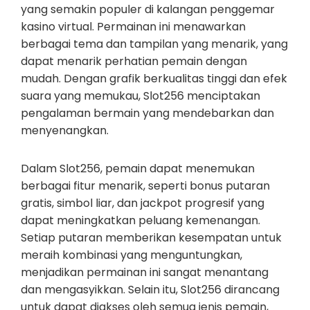
yang semakin populer di kalangan penggemar
kasino virtual. Permainan ini menawarkan
berbagai tema dan tampilan yang menarik, yang
dapat menarik perhatian pemain dengan
mudah. Dengan grafik berkualitas tinggi dan efek
suara yang memukau, Slot256 menciptakan
pengalaman bermain yang mendebarkan dan
menyenangkan.
Dalam Slot256, pemain dapat menemukan
berbagai fitur menarik, seperti bonus putaran
gratis, simbol liar, dan jackpot progresif yang
dapat meningkatkan peluang kemenangan.
Setiap putaran memberikan kesempatan untuk
meraih kombinasi yang menguntungkan,
menjadikan permainan ini sangat menantang
dan mengasyikkan. Selain itu, Slot256 dirancang
untuk dapat diakses oleh semua jenis pemain,