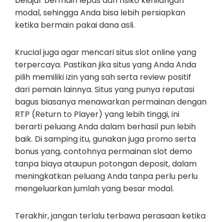
belajar bermain lepas dari risiko kehilangan
modal, sehingga Anda bisa lebih persiapkan
ketika bermain pakai dana asli.
Krucial juga agar mencari situs slot online yang
terpercaya. Pastikan jika situs yang Anda Anda
pilih memiliki izin yang sah serta review positif
dari pemain lainnya. Situs yang punya reputasi
bagus biasanya menawarkan permainan dengan
RTP (Return to Player) yang lebih tinggi, ini
berarti peluang Anda dalam berhasil pun lebih
baik. Di samping itu, gunakan juga promo serta
bonus yang, contohnya permainan slot demo
tanpa biaya ataupun potongan deposit, dalam
meningkatkan peluang Anda tanpa perlu perlu
mengeluarkan jumlah yang besar modal.
Terakhir, jangan terlalu terbawa perasaan ketika