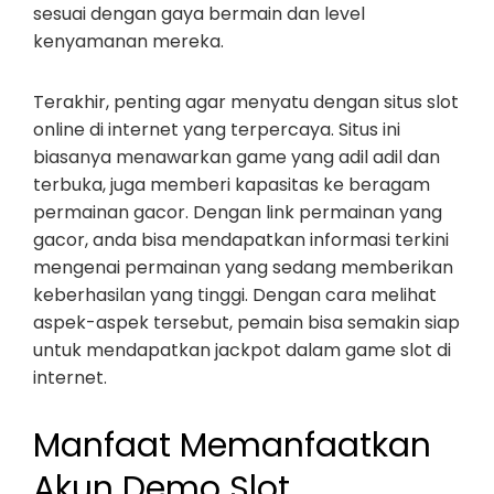
sesuai dengan gaya bermain dan level
kenyamanan mereka.
Terakhir, penting agar menyatu dengan situs slot
online di internet yang terpercaya. Situs ini
biasanya menawarkan game yang adil adil dan
terbuka, juga memberi kapasitas ke beragam
permainan gacor. Dengan link permainan yang
gacor, anda bisa mendapatkan informasi terkini
mengenai permainan yang sedang memberikan
keberhasilan yang tinggi. Dengan cara melihat
aspek-aspek tersebut, pemain bisa semakin siap
untuk mendapatkan jackpot dalam game slot di
internet.
Manfaat Memanfaatkan
Akun Demo Slot