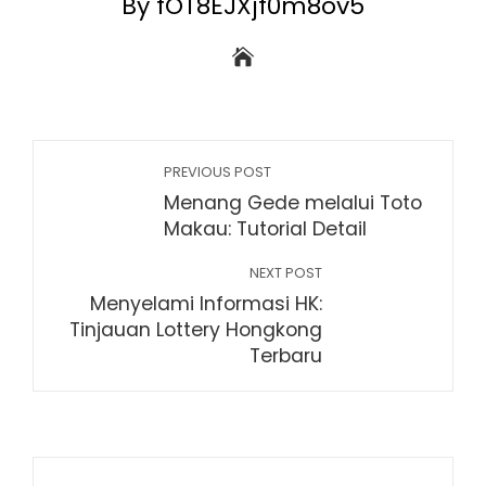
By fOT8EJXjf0m8ov5
PREVIOUS POST
Menang Gede melalui Toto
Makau: Tutorial Detail
NEXT POST
Menyelami Informasi HK:
Tinjauan Lottery Hongkong
Terbaru