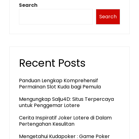
Search
Search
Recent Posts
Panduan Lengkap Komprehensif
Permainan Slot Kuda bagi Pemula
Mengungkap Salju4D: Situs Terpercaya
untuk Penggemar Lotere
Cerita Inspiratif Joker Lotere di Dalam
Pertengahan Kesulitan
Mengetahui Kudapoker : Game Poker