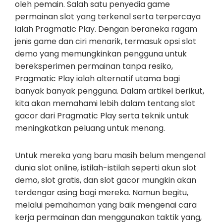
oleh pemain. Salah satu penyedia game
permainan slot yang terkenal serta terpercaya
ialah Pragmatic Play. Dengan beraneka ragam
jenis game dan ciri menarik, termasuk opsi slot
demo yang memungkinkan pengguna untuk
bereksperimen permainan tanpa resiko,
Pragmatic Play ialah alternatif utama bagi
banyak banyak pengguna. Dalam artikel berikut,
kita akan memahami lebih dalam tentang slot
gacor dari Pragmatic Play serta teknik untuk
meningkatkan peluang untuk menang.
Untuk mereka yang baru masih belum mengenal
dunia slot online, istilah-istilah seperti akun slot
demo, slot gratis, dan slot gacor mungkin akan
terdengar asing bagi mereka. Namun begitu,
melalui pemahaman yang baik mengenai cara
kerja permainan dan menggunakan taktik yang,