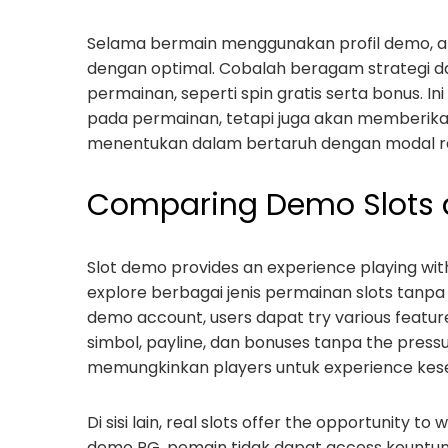
Selama bermain menggunakan profil demo, a
dengan optimal. Cobalah beragam strategi 
permainan, seperti spin gratis serta bonus. 
pada permainan, tetapi juga akan memberi
menentukan dalam bertaruh dengan modal rea
Comparing Demo Slots d
Slot demo provides an experience playing witho
explore berbagai jenis permainan slots tan
demo account, users dapat try various featur
simbol, payline, dan bonuses tanpa the pressu
memungkinkan players untuk experience kese
Di sisi lain, real slots offer the opportunity
demo PG, pemain tidak dapat access keuntung