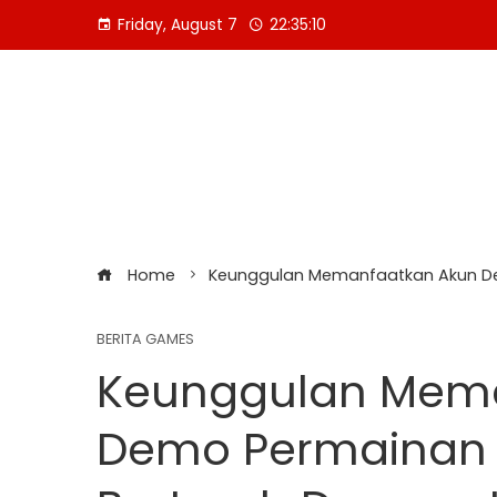
Skip
Friday, August 7
22:35:10
to
content
Home
Keunggulan Memanfaatkan Akun De
BERITA GAMES
Keunggulan Mem
Demo Permainan