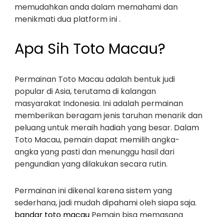
memudahkan anda dalam memahami dan
menikmati dua platform ini .
Apa Sih Toto Macau?
Permainan Toto Macau adalah bentuk judi
popular di Asia, terutama di kalangan
masyarakat Indonesia. Ini adalah permainan
memberikan beragam jenis taruhan menarik dan
peluang untuk meraih hadiah yang besar. Dalam
Toto Macau, pemain dapat memilih angka-
angka yang pasti dan menunggu hasil dari
pengundian yang dilakukan secara rutin.
Permainan ini dikenal karena sistem yang
sederhana, jadi mudah dipahami oleh siapa saja.
bandar toto macau
Pemain bisa memasang