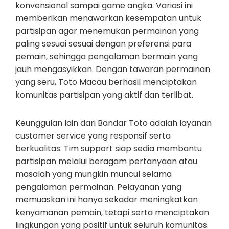
konvensional sampai game angka. Variasi ini
memberikan menawarkan kesempatan untuk
partisipan agar menemukan permainan yang
paling sesuai sesuai dengan preferensi para
pemain, sehingga pengalaman bermain yang
jauh mengasyikkan. Dengan tawaran permainan
yang seru, Toto Macau berhasil menciptakan
komunitas partisipan yang aktif dan terlibat.
Keunggulan lain dari Bandar Toto adalah layanan
customer service yang responsif serta
berkualitas. Tim support siap sedia membantu
partisipan melalui beragam pertanyaan atau
masalah yang mungkin muncul selama
pengalaman permainan. Pelayanan yang
memuaskan ini hanya sekadar meningkatkan
kenyamanan pemain, tetapi serta menciptakan
lingkungan yang positif untuk seluruh komunitas.