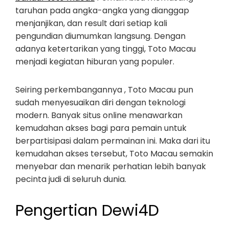
taruhan pada angka-angka yang dianggap
menjanjikan, dan result dari setiap kali
pengundian diumumkan langsung. Dengan
adanya ketertarikan yang tinggi, Toto Macau
menjadi kegiatan hiburan yang populer.
Seiring perkembangannya , Toto Macau pun
sudah menyesuaikan diri dengan teknologi
modern. Banyak situs online menawarkan
kemudahan akses bagi para pemain untuk
berpartisipasi dalam permainan ini. Maka dari itu
kemudahan akses tersebut, Toto Macau semakin
menyebar dan menarik perhatian lebih banyak
pecinta judi di seluruh dunia.
Pengertian Dewi4D