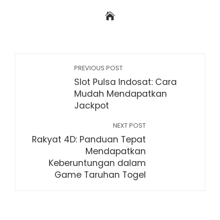
PREVIOUS POST
Slot Pulsa Indosat: Cara
Mudah Mendapatkan
Jackpot
NEXT POST
Rakyat 4D: Panduan Tepat
Mendapatkan
Keberuntungan dalam
Game Taruhan Togel