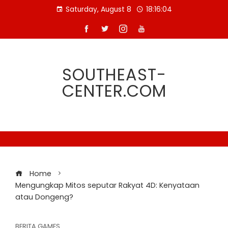
Skip
Saturday, August 8
18:16:05
to
content
SOUTHEAST-
CENTER.COM
Home
Mengungkap Mitos seputar Rakyat 4D: Kenyataan
atau Dongeng?
BERITA GAMES