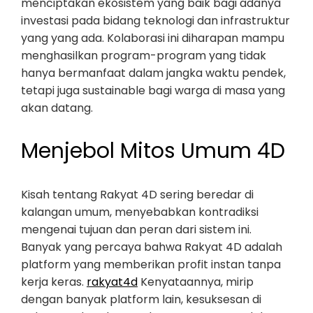
menciptakan ekosistem yang baik bagi adanya
investasi pada bidang teknologi dan infrastruktur
yang yang ada. Kolaborasi ini diharapan mampu
menghasilkan program-program yang tidak
hanya bermanfaat dalam jangka waktu pendek,
tetapi juga sustainable bagi warga di masa yang
akan datang.
Menjebol Mitos Umum 4D
Kisah tentang Rakyat 4D sering beredar di
kalangan umum, menyebabkan kontradiksi
mengenai tujuan dan peran dari sistem ini.
Banyak yang percaya bahwa Rakyat 4D adalah
platform yang memberikan profit instan tanpa
kerja keras.
rakyat4d
Kenyataannya, mirip
dengan banyak platform lain, kesuksesan di