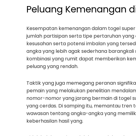
Peluang Kemenangan di
Kesempatan kemenangan dalam togel super 
jumlah partisipan serta tipe pertaruhan yang
kesusahan serta potensi imbalan yang tersed
angka yang lebih agak sederhana barangkali 
kombinasi yang rumit dapat memberikan kem
peluang yang rendah.
Taktik yang juga memegang peranan signif
pemain yang melakukan penelitian mendal
nomor-nomor yang jarang bermain di togel 
yang cerdas. Di samping itu, memantau tren
wawasan tentang angka-angka yang memiliki 
keberhasilan hasil yang.