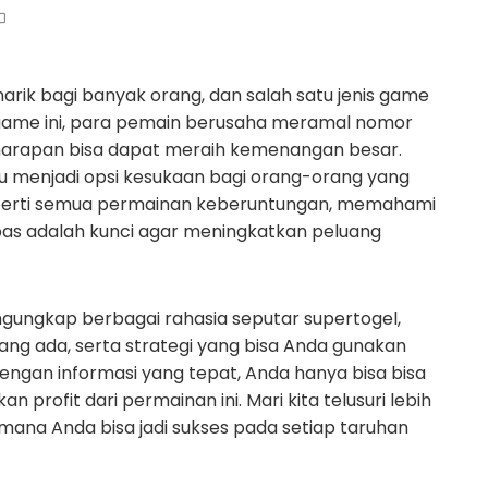
arik bagi banyak orang, dan salah satu jenis game
 game ini, para pemain berusaha meramal nomor
harapan bisa dapat meraih kemenangan besar.
au menjadi opsi kesukaan bagi orang-orang yang
seperti semua permainan keberuntungan, memahami
as adalah kunci agar meningkatkan peluang
gungkap berbagai rahasia seputar supertogel,
ang ada, serta strategi yang bisa Anda gunakan
engan informasi yang tepat, Anda hanya bisa bisa
 profit dari permainan ini. Mari kita telusuri lebih
ana Anda bisa jadi sukses pada setiap taruhan