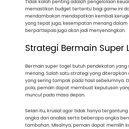
Tidak kalah penting adalah pengelolaan keuan
memastikan budget tertentu bagi game ini da
mendambakan mendapatkan kembali kerugian.
yang tepat juga, kesempatan menang dalam 
berpartisipasi juga akan jadi menyenangkan.
Strategi Bermain Super 
Bermain super togel butuh pendekatan yan
menang. Salah satu strategi yang diterapkan 
yang sering tampak pada hasil sebelumnya. 
pola, pemain dapat membuat keputusan yang 
muncul pada masa depan.
Selain itu, krusial agar tidak hanya tergan
angka dari analisis serta beberapa angka b
tambahan. Misalnya, pemain dapat memilih