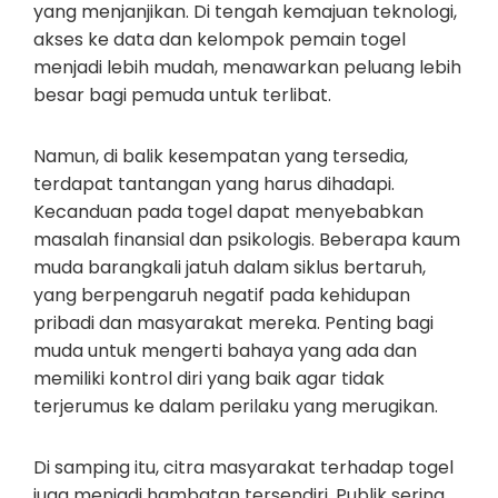
yang menjanjikan. Di tengah kemajuan teknologi,
akses ke data dan kelompok pemain togel
menjadi lebih mudah, menawarkan peluang lebih
besar bagi pemuda untuk terlibat.
Namun, di balik kesempatan yang tersedia,
terdapat tantangan yang harus dihadapi.
Kecanduan pada togel dapat menyebabkan
masalah finansial dan psikologis. Beberapa kaum
muda barangkali jatuh dalam siklus bertaruh,
yang berpengaruh negatif pada kehidupan
pribadi dan masyarakat mereka. Penting bagi
muda untuk mengerti bahaya yang ada dan
memiliki kontrol diri yang baik agar tidak
terjerumus ke dalam perilaku yang merugikan.
Di samping itu, citra masyarakat terhadap togel
juga menjadi hambatan tersendiri. Publik sering