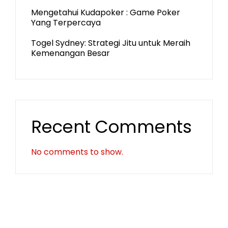
Mengetahui Kudapoker : Game Poker
Yang Terpercaya
Togel Sydney: Strategi Jitu untuk Meraih
Kemenangan Besar
Recent Comments
No comments to show.