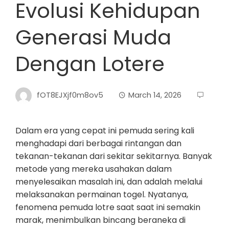
Evolusi Kehidupan
Generasi Muda
Dengan Lotere
fOT8EJXjf0m8ov5
March 14, 2026
Dalam era yang cepat ini pemuda sering kali
menghadapi dari berbagai rintangan dan
tekanan-tekanan dari sekitar sekitarnya. Banyak
metode yang mereka usahakan dalam
menyelesaikan masalah ini, dan adalah melalui
melaksanakan permainan togel. Nyatanya,
fenomena pemuda lotre saat saat ini semakin
marak, menimbulkan bincang beraneka di