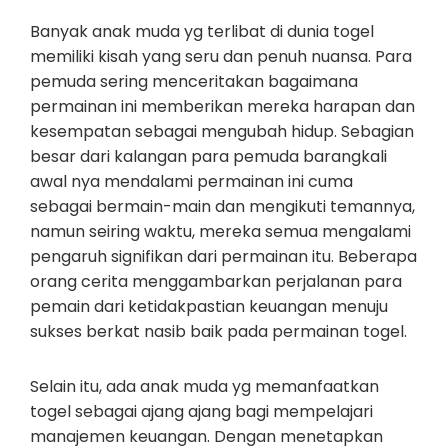
Banyak anak muda yg terlibat di dunia togel
memiliki kisah yang seru dan penuh nuansa. Para
pemuda sering menceritakan bagaimana
permainan ini memberikan mereka harapan dan
kesempatan sebagai mengubah hidup. Sebagian
besar dari kalangan para pemuda barangkali
awal nya mendalami permainan ini cuma
sebagai bermain-main dan mengikuti temannya,
namun seiring waktu, mereka semua mengalami
pengaruh signifikan dari permainan itu. Beberapa
orang cerita menggambarkan perjalanan para
pemain dari ketidakpastian keuangan menuju
sukses berkat nasib baik pada permainan togel.
Selain itu, ada anak muda yg memanfaatkan
togel sebagai ajang ajang bagi mempelajari
manajemen keuangan. Dengan menetapkan