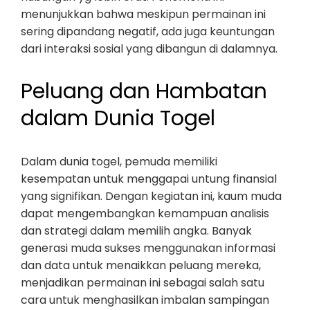
menunjukkan bahwa meskipun permainan ini
sering dipandang negatif, ada juga keuntungan
dari interaksi sosial yang dibangun di dalamnya.
Peluang dan Hambatan
dalam Dunia Togel
Dalam dunia togel, pemuda memiliki
kesempatan untuk menggapai untung finansial
yang signifikan. Dengan kegiatan ini, kaum muda
dapat mengembangkan kemampuan analisis
dan strategi dalam memilih angka. Banyak
generasi muda sukses menggunakan informasi
dan data untuk menaikkan peluang mereka,
menjadikan permainan ini sebagai salah satu
cara untuk menghasilkan imbalan sampingan