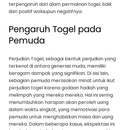
terpengaruh dari alam permainan togel, baik
dari positif walaupun negatifnya.
Pengaruh Togel pada
Pemuda
Perjudian Togel, sebagai bentuk perjudian yang
terkenal di antara generasi muda, memiliki
beragam dampak yang signifikan. Di sisi lain,
sebagian pemuda merasakan minat untuk ikut
perjudian togel karena godaan hadiah yang
melimpah yang mereka mereka. Hal ini sering
menumbuhkan harapan akan peroleh uang
dalam waktu singkat, yang memotivasi para
pemuda untuk menghabiskan masa dan uang
mereka. Dalam beberapa kasus, ekspektasi ini