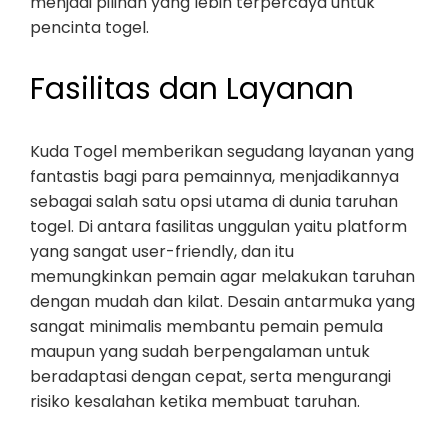
menjadi pilihan yang lebih terpercaya untuk
pencinta togel.
Fasilitas dan Layanan
Kuda Togel memberikan segudang layanan yang
fantastis bagi para pemainnya, menjadikannya
sebagai salah satu opsi utama di dunia taruhan
togel. Di antara fasilitas unggulan yaitu platform
yang sangat user-friendly, dan itu
memungkinkan pemain agar melakukan taruhan
dengan mudah dan kilat. Desain antarmuka yang
sangat minimalis membantu pemain pemula
maupun yang sudah berpengalaman untuk
beradaptasi dengan cepat, serta mengurangi
risiko kesalahan ketika membuat taruhan.