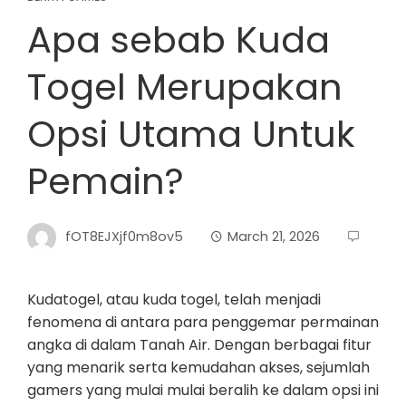
Apa sebab Kuda
Togel Merupakan
Opsi Utama Untuk
Pemain?
fOT8EJXjf0m8ov5
March 21, 2026
Kudatogel, atau kuda togel, telah menjadi
fenomena di antara para penggemar permainan
angka di dalam Tanah Air. Dengan berbagai fitur
yang menarik serta kemudahan akses, sejumlah
gamers yang mulai mulai beralih ke dalam opsi ini