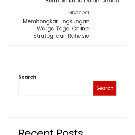
Bermain Kuda Dalam Aman
NEXT POST
Membongkar Lingkungan
Warga Togel Online:
Strategi dan Rahasia
Search
Search
Recent Posts