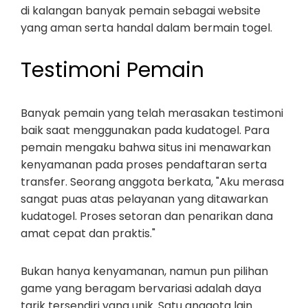
di kalangan banyak pemain sebagai website
yang aman serta handal dalam bermain togel.
Testimoni Pemain
Banyak pemain yang telah merasakan testimoni
baik saat menggunakan pada kudatogel. Para
pemain mengaku bahwa situs ini menawarkan
kenyamanan pada proses pendaftaran serta
transfer. Seorang anggota berkata, "Aku merasa
sangat puas atas pelayanan yang ditawarkan
kudatogel. Proses setoran dan penarikan dana
amat cepat dan praktis."
Bukan hanya kenyamanan, namun pun pilihan
game yang beragam bervariasi adalah daya
tarik tersendiri yang unik. Satu anggota lain