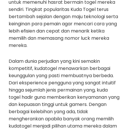
untuk memenuhi hasrat bermain togel mereka
sendiri. Tingkat popularitas Kuda Togel terus
bertambah sejalan dengan maju teknologi serta
keinginan para pemain agar mencari cara yang
lebih efisien dan cepat dan menarik ketika
memilih dan memasang nomor luck mereka
mereka.
Dalam dunia perjudian yang kini semakin
kompetitif, kudatogel menawarkan berbagai
keunggulan yang pasti membuatnya berbeda.
Dari eksperience pengguna yang sangat intuitif
hingga sejumlah jenis permainan yang, kuda
togel hadir guna memberikan kenyamanan yang
dan kepuasan tinggi untuk gamers. Dengan
berbagai kelebihan yang ada, tidak
mengherankan apabila banyak orang memilih
kudatogel menjadi pilihan utama mereka dalam