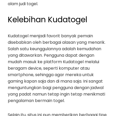
alam judi togel.
Kelebihan Kudatogel
Kudatogel menjadi favorit banyak pemain
disebabkan oleh berbagai alasan yang menarik.
Salah satu keunggulannya adalah kemudahan
yang ditawarkan. Pengguna dapat dengan
mudah masuk ke platform Kudatogel melalui
beragam device, seperti komputer atau
smartphone, sehingga agar mereka untuk
gaming kapan saja dan di mana saja. Ini sangat
menguntungkan bagi pengguna dengan jadwal
yang padat namun tetap ingin tetap menikmati
pengalaman bermain togel.
Selain itu, situs ini pun memberikan berbagai tipe