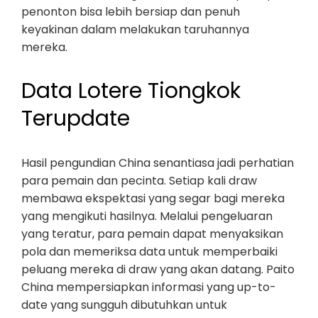
penonton bisa lebih bersiap dan penuh
keyakinan dalam melakukan taruhannya
mereka.
Data Lotere Tiongkok
Terupdate
Hasil pengundian China senantiasa jadi perhatian
para pemain dan pecinta. Setiap kali draw
membawa ekspektasi yang segar bagi mereka
yang mengikuti hasilnya. Melalui pengeluaran
yang teratur, para pemain dapat menyaksikan
pola dan memeriksa data untuk memperbaiki
peluang mereka di draw yang akan datang. Paito
China mempersiapkan informasi yang up-to-
date yang sungguh dibutuhkan untuk