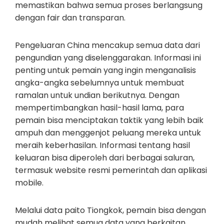
memastikan bahwa semua proses berlangsung
dengan fair dan transparan.
Pengeluaran China mencakup semua data dari
pengundian yang diselenggarakan. Informasi ini
penting untuk pemain yang ingin menganalisis
angka-angka sebelumnya untuk membuat
ramalan untuk undian berikutnya. Dengan
mempertimbangkan hasil-hasil lama, para
pemain bisa menciptakan taktik yang lebih baik
ampuh dan menggenjot peluang mereka untuk
meraih keberhasilan. Informasi tentang hasil
keluaran bisa diperoleh dari berbagai saluran,
termasuk website resmi pemerintah dan aplikasi
mobile.
Melalui data paito Tiongkok, pemain bisa dengan
mudah melihat semua data yang berkaitan