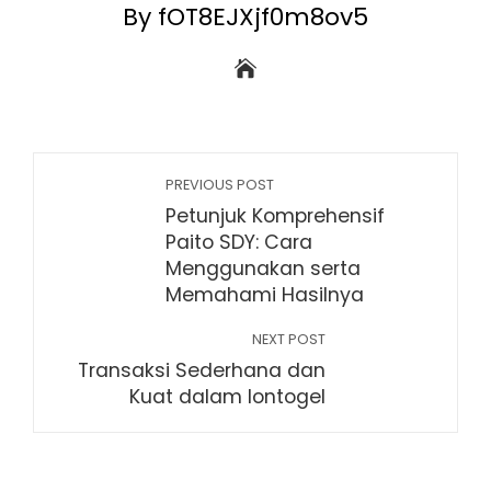
By fOT8EJXjf0m8ov5
PREVIOUS POST
Petunjuk Komprehensif
Paito SDY: Cara
Menggunakan serta
Memahami Hasilnya
NEXT POST
Transaksi Sederhana dan
Kuat dalam Iontogel