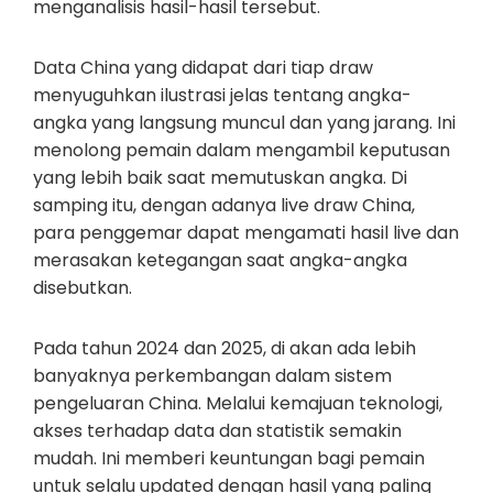
menganalisis hasil-hasil tersebut.
Data China yang didapat dari tiap draw
menyuguhkan ilustrasi jelas tentang angka-
angka yang langsung muncul dan yang jarang. Ini
menolong pemain dalam mengambil keputusan
yang lebih baik saat memutuskan angka. Di
samping itu, dengan adanya live draw China,
para penggemar dapat mengamati hasil live dan
merasakan ketegangan saat angka-angka
disebutkan.
Pada tahun 2024 dan 2025, di akan ada lebih
banyaknya perkembangan dalam sistem
pengeluaran China. Melalui kemajuan teknologi,
akses terhadap data dan statistik semakin
mudah. Ini memberi keuntungan bagi pemain
untuk selalu updated dengan hasil yang paling