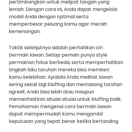
pertimbangkan untuk melipat tangan yang
lemah. Dengan cara ini, Anda dapat mengelola
modal Anda dengan optimal serta
memperbesar peluang kamu agar meraih
kemenangan.
Taktik selanjutnya adalah perhatikan ciri
bermain lawan. Setiap pemain punya style
permainan fokus berbeda, serta memperhatikan
tingkah laku taruhan mereka bisa memberi
kamu kelebihan. Apabila Anda melihat lawan
sering sekali lagi bluffing dan memasang taruhan
agresif, Anda bisa lebih atau maupun
memanfaatkan situasi situasi untuk bluffing balik.
Pemahaman mengenai cara bermain lawan
dapat mempermudah kamu mengambil
keputusan yang tepat benar ketika bertanding.