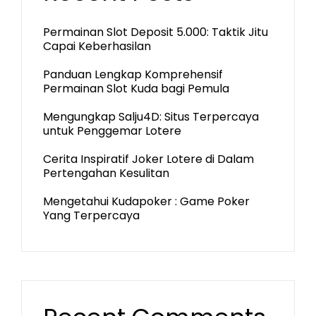
Permainan Slot Deposit 5.000: Taktik Jitu
Capai Keberhasilan
Panduan Lengkap Komprehensif
Permainan Slot Kuda bagi Pemula
Mengungkap Salju4D: Situs Terpercaya
untuk Penggemar Lotere
Cerita Inspiratif Joker Lotere di Dalam
Pertengahan Kesulitan
Mengetahui Kudapoker : Game Poker
Yang Terpercaya