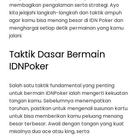
membagikan pengalaman serta strategi. Ayo
kita jelajahi langkah-langkah dan taktik ampuh
agar kamu bisa menang besar di IDN Poker dan
menghargai setiap detik permainan yang kamu
jalani.
Taktik Dasar Bermain
IDNPoker
Salah satu taktik fundamental yang penting
untuk bermain IDNPoker ialah mengerti kekuatan
tangan kamu. Sebelumnya menempatkan
taruhan, pastikan untuk mengenali susunan kartu
untuk bisa memberikan kamu peluang menang
besar terbesar. Awali dengan tangan yang kuat
misalnya dua ace atau king, serta