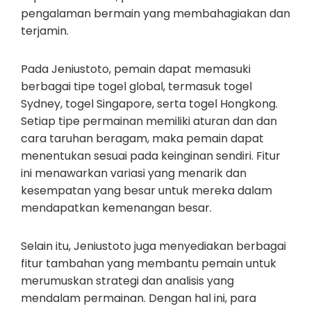
pengalaman bermain yang membahagiakan dan
terjamin.
Pada Jeniustoto, pemain dapat memasuki
berbagai tipe togel global, termasuk togel
Sydney, togel Singapore, serta togel Hongkong.
Setiap tipe permainan memiliki aturan dan dan
cara taruhan beragam, maka pemain dapat
menentukan sesuai pada keinginan sendiri. Fitur
ini menawarkan variasi yang menarik dan
kesempatan yang besar untuk mereka dalam
mendapatkan kemenangan besar.
Selain itu, Jeniustoto juga menyediakan berbagai
fitur tambahan yang membantu pemain untuk
merumuskan strategi dan analisis yang
mendalam permainan. Dengan hal ini, para