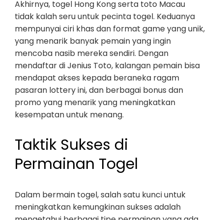
Akhirnya, togel Hong Kong serta toto Macau
tidak kalah seru untuk pecinta togel. Keduanya
mempunyai ciri khas dan format game yang unik,
yang menarik banyak pemain yang ingin
mencoba nasib mereka sendiri. Dengan
mendaftar di Jenius Toto, kalangan pemain bisa
mendapat akses kepada beraneka ragam
pasaran lottery ini, dan berbagai bonus dan
promo yang menarik yang meningkatkan
kesempatan untuk menang.
Taktik Sukses di
Permainan Togel
Dalam bermain togel, salah satu kunci untuk
meningkatkan kemungkinan sukses adalah
mengetahui berbagai tipe permainan yang ada.