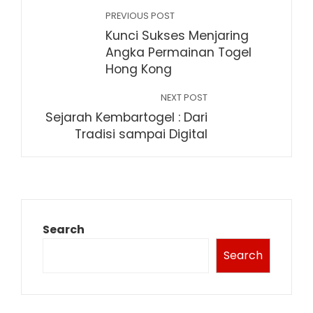
PREVIOUS POST
Kunci Sukses Menjaring
Angka Permainan Togel
Hong Kong
NEXT POST
Sejarah Kembartogel : Dari
Tradisi sampai Digital
Search
Search