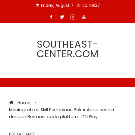
Skip
Friday, August 7
20:49:38
to
content
SOUTHEAST-
CENTER.COM
Home
Meningkatkan Skill Permainan Poker Anda sendiri
dengan Bermain pada platform IDN Play
BERITA GAMES