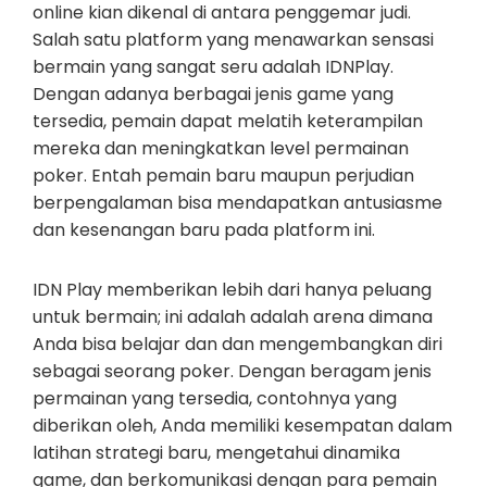
online kian dikenal di antara penggemar judi.
Salah satu platform yang menawarkan sensasi
bermain yang sangat seru adalah IDNPlay.
Dengan adanya berbagai jenis game yang
tersedia, pemain dapat melatih keterampilan
mereka dan meningkatkan level permainan
poker. Entah pemain baru maupun perjudian
berpengalaman bisa mendapatkan antusiasme
dan kesenangan baru pada platform ini.
IDN Play memberikan lebih dari hanya peluang
untuk bermain; ini adalah adalah arena dimana
Anda bisa belajar dan dan mengembangkan diri
sebagai seorang poker. Dengan beragam jenis
permainan yang tersedia, contohnya yang
diberikan oleh, Anda memiliki kesempatan dalam
latihan strategi baru, mengetahui dinamika
game, dan berkomunikasi dengan para pemain