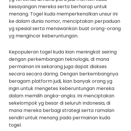
kesayangan mereka serta berharap untuk
menang. Togel kuda memperkenalkan unsur ini
ke dalam dunia nomor, menciptakan perpaduan
yg spesial serta menawankan buat orang-orang
yg mengincar keberuntungan.
Kepopuleran togel kuda kian meningkat seiring
dengan perkembangan teknologis, di mana
permainan ini sekarang juga dapat diakses
secara secara daring. Dengan berkembangnya
beragam platform judi, kian banyak orang yg
ingin untuk mengetes keberuntungan mereka
dalam memilih angka-angka. Ini menciptakan
sekelompok yg besar di seluruh Indonesia, di
mana mereka berbagi strategi serta ramalan
sendiri untuk menang pada permainan kuda
togel.