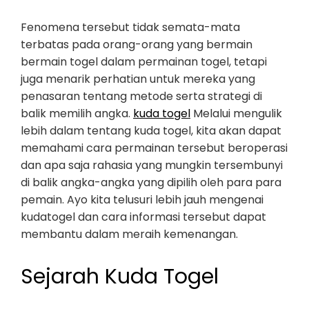
Fenomena tersebut tidak semata-mata
terbatas pada orang-orang yang bermain
bermain togel dalam permainan togel, tetapi
juga menarik perhatian untuk mereka yang
penasaran tentang metode serta strategi di
balik memilih angka.
kuda togel
Melalui mengulik
lebih dalam tentang kuda togel, kita akan dapat
memahami cara permainan tersebut beroperasi
dan apa saja rahasia yang mungkin tersembunyi
di balik angka-angka yang dipilih oleh para para
pemain. Ayo kita telusuri lebih jauh mengenai
kudatogel dan cara informasi tersebut dapat
membantu dalam meraih kemenangan.
Sejarah Kuda Togel