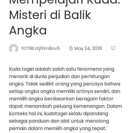
Misteri di Balik
Angka
fOT8EJXjf0m8ov5
May 24, 2026
Kuda togel adalah salah satu fenomena yang
menarik di dunia perjudian dan perhitungan
angka. Tidak sedikit orang yang percaya bahwa
setiap angka angka memiliki artinya sendiri, dan
memilih angka berdasarkan beragam faktor
dapat menambah peluang kemenangan. Dalam
konteks hal ini, kudatogel selalu dipandang
sebagai panduan dan alat untuk menolong
pemain dalam memilih angka yang tepat.