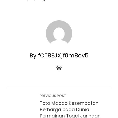
By fOT8EJXjf0m8ov5
PREVIOUS POST
Toto Macao Kesempatan
Berharga pada Dunia
Permainan Togel Jaringan