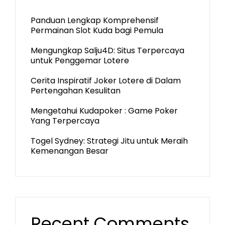
Panduan Lengkap Komprehensif
Permainan Slot Kuda bagi Pemula
Mengungkap Salju4D: Situs Terpercaya
untuk Penggemar Lotere
Cerita Inspiratif Joker Lotere di Dalam
Pertengahan Kesulitan
Mengetahui Kudapoker : Game Poker
Yang Terpercaya
Togel Sydney: Strategi Jitu untuk Meraih
Kemenangan Besar
Recent Comments