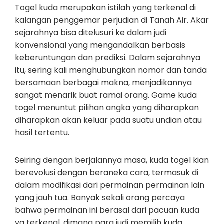
Togel kuda merupakan istilah yang terkenal di
kalangan penggemar perjudian di Tanah Air. Akar
sejarahnya bisa ditelusuri ke dalam judi
konvensional yang mengandalkan berbasis
keberuntungan dan prediksi. Dalam sejarahnya
itu, sering kali menghubungkan nomor dan tanda
bersamaan berbagai makna, menjadikannya
sangat menarik buat ramai orang. Game kuda
togel menuntut pilihan angka yang diharapkan
diharapkan akan keluar pada suatu undian atau
hasil tertentu.
Seiring dengan berjalannya masa, kuda togel kian
berevolusi dengan beraneka cara, termasuk di
dalam modifikasi dari permainan permainan lain
yang jauh tua. Banyak sekali orang percaya
bahwa permainan ini berasal dari pacuan kuda
yg terkenal, dimana para judi memilih kuda