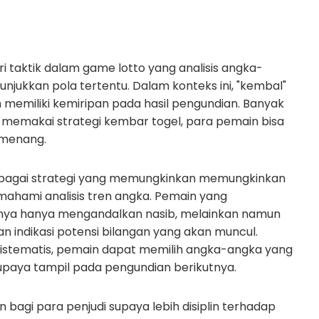
 taktik dalam game lotto yang analisis angka-
jukkan pola tertentu. Dalam konteks ini, "kembal"
memiliki kemiripan pada hasil pengundian. Banyak
i memakai strategi kembar togel, para pemain bisa
 menang.
 sebagai strategi yang memungkinkan memungkinkan
ahami analisis tren angka. Pemain yang
ya hanya mengandalkan nasib, melainkan namun
an indikasi potensi bilangan yang akan muncul.
istematis, pemain dapat memilih angka-angka yang
upaya tampil pada pengundian berikutnya.
 bagi para penjudi supaya lebih disiplin terhadap