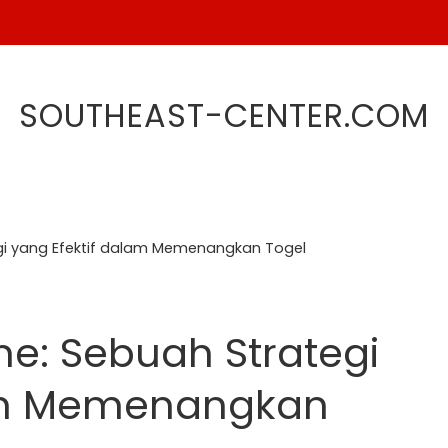
SOUTHEAST-CENTER.COM
gi yang Efektif dalam Memenangkan Togel
e: Sebuah Strategi
lam Memenangkan