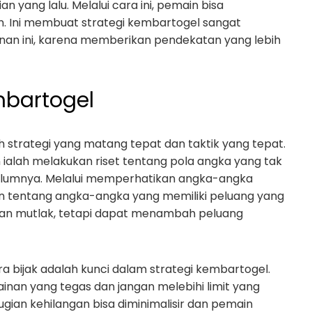
 yang lalu. Melalui cara ini, pemain bisa
. Ini membuat strategi kembartogel sangat
inan ini, karena memberikan pendekatan yang lebih
bartogel
trategi yang matang tepat dan taktik yang tepat.
 ialah melakukan riset tentang pola angka yang tak
belumnya. Melalui memperhatikan angka-angka
 tentang angka-angka yang memiliki peluang yang
aminan mutlak, tetapi dapat menambah peluang
a bijak adalah kunci dalam strategi kembartogel.
an yang tegas dan jangan melebihi limit yang
rugian kehilangan bisa diminimalisir dan pemain