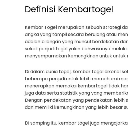
Definisi Kembartogel
Kembar Togel merupakan sebuah strategi dari
angka yang tampil secara berulang atau menun
adalah bilangan yang muncul berdekatan dan 
sekali penjudi togel yakin bahwasanya melalu
menyempurnakan kemungkinan untuk untuk
Di dalam dunia togel, kembar togel dikenal
beberapa penjudi untuk lebih memahami mem
menerapkan memakai kembartogel tidak han
juga data serta statistik yang yang memberik
Dengan pendekatan yang pendekatan lebih s
dan memiliki kemungkinan yang lebih besar s
Di samping itu, kembar togel juga mengajarkan