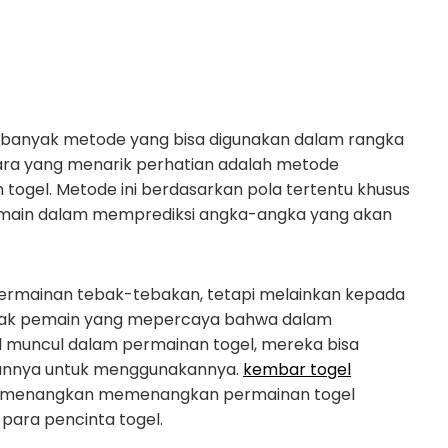
, banyak metode yang bisa digunakan dalam rangka
ara yang menarik perhatian adalah metode
togel. Metode ini berdasarkan pola tertentu khusus
emain dalam memprediksi angka-angka yang akan
rmainan tebak-tebakan, tetapi melainkan kepada
Banyak pemain yang mepercaya bahwa dalam
 muncul dalam permainan togel, mereka bisa
annya untuk menggunakannya.
kembar togel
memenangkan memenangkan permainan togel
i para pencinta togel.