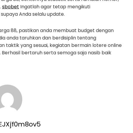
.
sbobet
Ingatlah agar tetap mengikuti
 supaya Anda selalu update.
Warga 88, pastikan anda membuat budget dengan
dia anda taruhkan dan berdisiplin tentang
n taktik yang sesuai, kegiatan bermain lotere online
. Berhasil bertaruh serta semoga saja nasib baik
8EJXjf0m8ov5