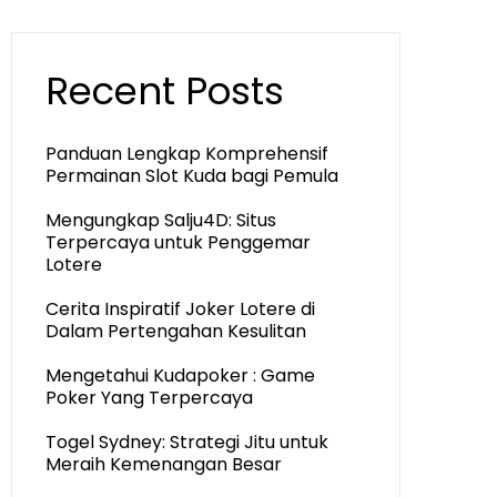
Recent Posts
Panduan Lengkap Komprehensif
Permainan Slot Kuda bagi Pemula
Mengungkap Salju4D: Situs
Terpercaya untuk Penggemar
Lotere
Cerita Inspiratif Joker Lotere di
Dalam Pertengahan Kesulitan
Mengetahui Kudapoker : Game
Poker Yang Terpercaya
Togel Sydney: Strategi Jitu untuk
Meraih Kemenangan Besar