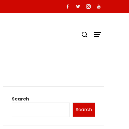
Search
Search