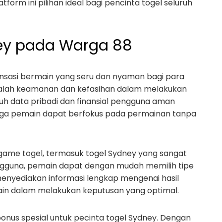
orm ini pilihan ideal bagi pencinta togel seluruh
ey pada Warga 88
sasi bermain yang seru dan nyaman bagi para
adalah keamanan dan kefasihan dalam melakukan
uh data pribadi dan finansial pengguna aman
gga pemain dapat berfokus pada permainan tanpa
 game togel, termasuk togel Sydney yang sangat
gguna, pemain dapat dengan mudah memilih tipe
enyediakan informasi lengkap mengenai hasil
n dalam melakukan keputusan yang optimal.
us spesial untuk pecinta togel Sydney. Dengan