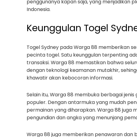
penggunanya kapan saja, yang menjadikan platf
Indonesia.
Keunggulan Togel Sydn
Togel Sydney pada Warga 88 memberikan sen
pecinta togel. Satu keunggulan terpenting 
transaksi. Warga 88 memastikan bahwa selur
dengan teknologi keamanan mutakhir, sehin
khawatir akan kebocoran informasi.
Selain itu, Warga 88 membuka berbagai jenis
populer. Dengan antarmuka yang mudah pen
permainan yang diharapkan. Warga 88 juga m
pengundian dan angka yang menunjang pemai
Warga 88 juga memberikan penawaran dan bon