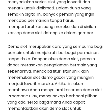
menyediakan variasi slot yang inovatif dan
menarik untuk dinikmati. Dalam dunia yang
semakin digital ini, banyak pemain yang ingin
mencoba permainan tanpa harus
mempertaruhkan uang mereka, dan di sinilah
konsep demo slot datang ke dalam gambar.
Demo slot merupakan cara yang sempurna bagi
pemain untuk menjelajahi berbagai permainan
tanpa risiko. Dengan akun demo slot, pemain
dapat merasakan pengalaman bermain yang
sebenarnya, mencoba fitur-fitur unik, dan
menemukan slot demo gacor yang mungkin
menjadi favorit mereka. Artikel ini akan
membawa Anda menyelami keseruan demo slot
Pragmatic Play, mengungkap berbagai pilihan
yang ada, serta bagaimana Anda dapat
memanfaatkan akun demo slot untuk