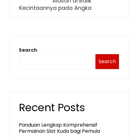
Alasan di Balik
Kecintaannya pada Angka
Search
Search
Recent Posts
Panduan Lengkap Komprehensif
Permainan Slot Kuda bagi Pemula