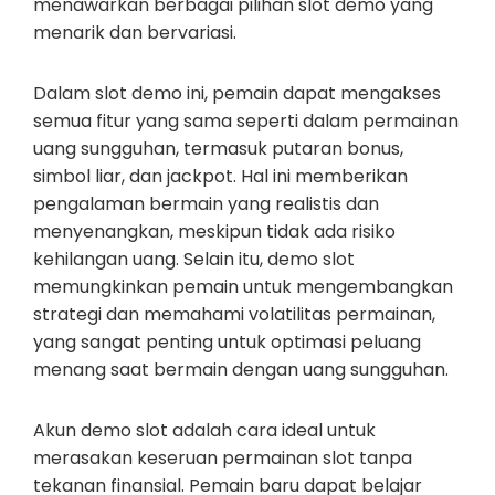
menawarkan berbagai pilihan slot demo yang
menarik dan bervariasi.
Dalam slot demo ini, pemain dapat mengakses
semua fitur yang sama seperti dalam permainan
uang sungguhan, termasuk putaran bonus,
simbol liar, dan jackpot. Hal ini memberikan
pengalaman bermain yang realistis dan
menyenangkan, meskipun tidak ada risiko
kehilangan uang. Selain itu, demo slot
memungkinkan pemain untuk mengembangkan
strategi dan memahami volatilitas permainan,
yang sangat penting untuk optimasi peluang
menang saat bermain dengan uang sungguhan.
Akun demo slot adalah cara ideal untuk
merasakan keseruan permainan slot tanpa
tekanan finansial. Pemain baru dapat belajar