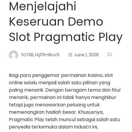
Menjelajahi
Keseruan Demo
Slot Pragmatic Play
fOT8EJXjf0m8ov5
June 1, 2026
Bagi para penggemar permainan kasino, slot
online selalu menjadi salah satu pilihan yang
paling menarik. Dengan beragam tema dan fitur
menarik, permainan ini tidak hanya menghibur
tetapi juga menawarkan peluang untuk
memenangkan hadiah besar. Khususnya,
Pragmatic Play telah muncul sebagai salah satu
penyedia terkemuka dalam industri ini,