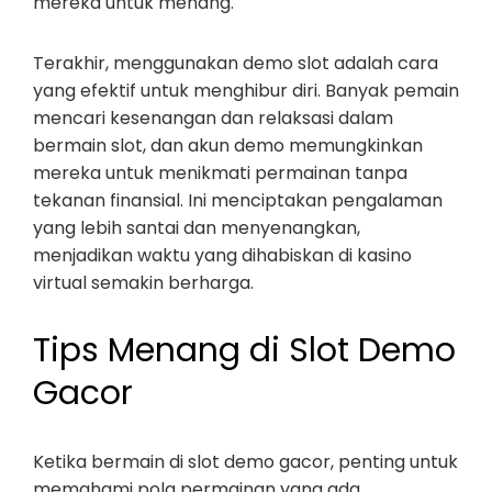
mereka untuk menang.
Terakhir, menggunakan demo slot adalah cara
yang efektif untuk menghibur diri. Banyak pemain
mencari kesenangan dan relaksasi dalam
bermain slot, dan akun demo memungkinkan
mereka untuk menikmati permainan tanpa
tekanan finansial. Ini menciptakan pengalaman
yang lebih santai dan menyenangkan,
menjadikan waktu yang dihabiskan di kasino
virtual semakin berharga.
Tips Menang di Slot Demo
Gacor
Ketika bermain di slot demo gacor, penting untuk
memahami pola permainan yang ada.