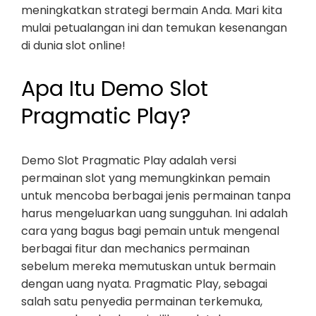
meningkatkan strategi bermain Anda. Mari kita
mulai petualangan ini dan temukan kesenangan
di dunia slot online!
Apa Itu Demo Slot
Pragmatic Play?
Demo Slot Pragmatic Play adalah versi
permainan slot yang memungkinkan pemain
untuk mencoba berbagai jenis permainan tanpa
harus mengeluarkan uang sungguhan. Ini adalah
cara yang bagus bagi pemain untuk mengenal
berbagai fitur dan mechanics permainan
sebelum mereka memutuskan untuk bermain
dengan uang nyata. Pragmatic Play, sebagai
salah satu penyedia permainan terkemuka,