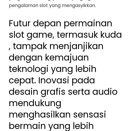
pengalaman slot yang mengasyikkan.
Futur depan permainan
slot game, termasuk kuda
, tampak menjanjikan
dengan kemajuan
teknologi yang lebih
cepat. Inovasi pada
desain grafis serta audio
mendukung
menghasilkan sensasi
bermain yang lebih