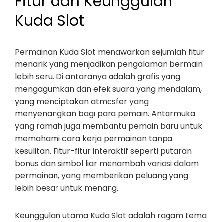
Fitur dan Keunggulan
Kuda Slot
Permainan Kuda Slot menawarkan sejumlah fitur
menarik yang menjadikan pengalaman bermain
lebih seru. Di antaranya adalah grafis yang
mengagumkan dan efek suara yang mendalam,
yang menciptakan atmosfer yang
menyenangkan bagi para pemain. Antarmuka
yang ramah juga membantu pemain baru untuk
memahami cara kerja permainan tanpa
kesulitan. Fitur-fitur interaktif seperti putaran
bonus dan simbol liar menambah variasi dalam
permainan, yang memberikan peluang yang
lebih besar untuk menang.
Keunggulan utama Kuda Slot adalah ragam tema