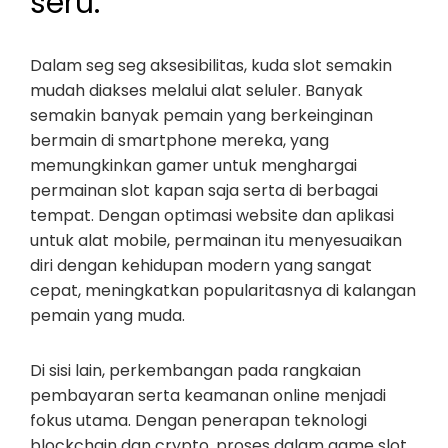
seru.
Dalam seg seg aksesibilitas, kuda slot semakin
mudah diakses melalui alat seluler. Banyak
semakin banyak pemain yang berkeinginan
bermain di smartphone mereka, yang
memungkinkan gamer untuk menghargai
permainan slot kapan saja serta di berbagai
tempat. Dengan optimasi website dan aplikasi
untuk alat mobile, permainan itu menyesuaikan
diri dengan kehidupan modern yang sangat
cepat, meningkatkan popularitasnya di kalangan
pemain yang muda.
Di sisi lain, perkembangan pada rangkaian
pembayaran serta keamanan online menjadi
fokus utama. Dengan penerapan teknologi
blockchain dan crypto, proses dalam game slot