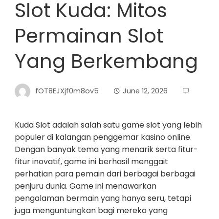
Slot Kuda: Mitos
Permainan Slot
Yang Berkembang
fOT8EJXjf0m8ov5
June 12, 2026
Kuda Slot adalah salah satu game slot yang lebih
populer di kalangan penggemar kasino online.
Dengan banyak tema yang menarik serta fitur-
fitur inovatif, game ini berhasil menggait
perhatian para pemain dari berbagai berbagai
penjuru dunia. Game ini menawarkan
pengalaman bermain yang hanya seru, tetapi
juga menguntungkan bagi mereka yang