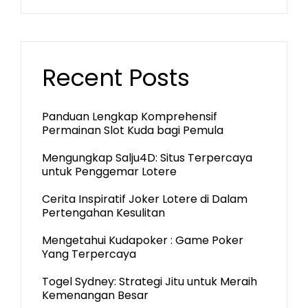
Recent Posts
Panduan Lengkap Komprehensif
Permainan Slot Kuda bagi Pemula
Mengungkap Salju4D: Situs Terpercaya
untuk Penggemar Lotere
Cerita Inspiratif Joker Lotere di Dalam
Pertengahan Kesulitan
Mengetahui Kudapoker : Game Poker
Yang Terpercaya
Togel Sydney: Strategi Jitu untuk Meraih
Kemenangan Besar