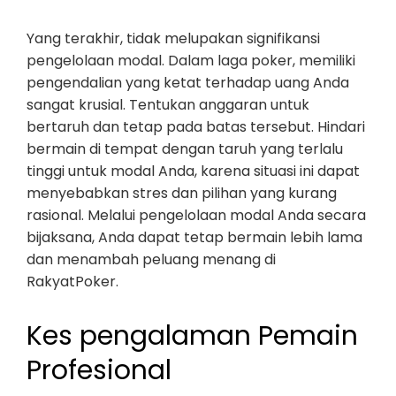
Yang terakhir, tidak melupakan signifikansi
pengelolaan modal. Dalam laga poker, memiliki
pengendalian yang ketat terhadap uang Anda
sangat krusial. Tentukan anggaran untuk
bertaruh dan tetap pada batas tersebut. Hindari
bermain di tempat dengan taruh yang terlalu
tinggi untuk modal Anda, karena situasi ini dapat
menyebabkan stres dan pilihan yang kurang
rasional. Melalui pengelolaan modal Anda secara
bijaksana, Anda dapat tetap bermain lebih lama
dan menambah peluang menang di
RakyatPoker.
Kes pengalaman Pemain
Profesional