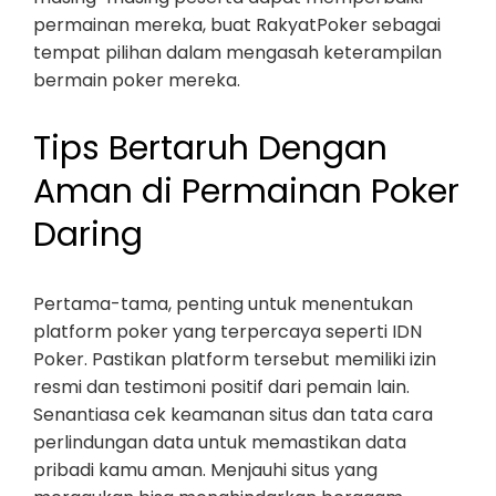
permainan mereka, buat RakyatPoker sebagai
tempat pilihan dalam mengasah keterampilan
bermain poker mereka.
Tips Bertaruh Dengan
Aman di Permainan Poker
Daring
Pertama-tama, penting untuk menentukan
platform poker yang terpercaya seperti IDN
Poker. Pastikan platform tersebut memiliki izin
resmi dan testimoni positif dari pemain lain.
Senantiasa cek keamanan situs dan tata cara
perlindungan data untuk memastikan data
pribadi kamu aman. Menjauhi situs yang