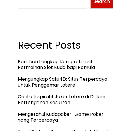
Search
Recent Posts
Panduan Lengkap Komprehensif
Permainan Slot Kuda bagi Pemula
Mengungkap Salju4D: Situs Terpercaya
untuk Penggemar Lotere
Cerita Inspiratif Joker Lotere di Dalam
Pertengahan Kesulitan
Mengetahui Kudapoker : Game Poker
Yang Terpercaya