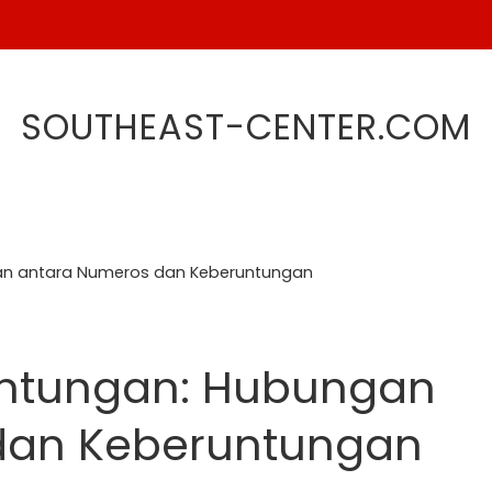
SOUTHEAST-CENTER.COM
an antara Numeros dan Keberuntungan
untungan: Hubungan
dan Keberuntungan