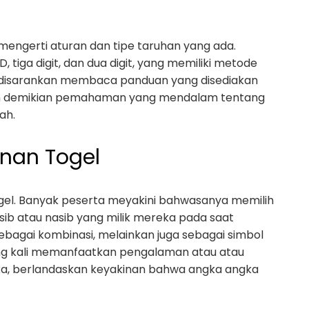
 mengerti aturan dan tipe taruhan yang ada.
 tiga digit, dan dua digit, yang memiliki metode
 disarankan membaca panduan yang disediakan
an demikian pemahaman yang mendalam tentang
ah.
nan Togel
gel. Banyak peserta meyakini bahwasanya memilih
ib atau nasib yang milik mereka pada saat
i sebagai kombinasi, melainkan juga sebagai simbol
g kali memanfaatkan pengalaman atau atau
a, berlandaskan keyakinan bahwa angka angka