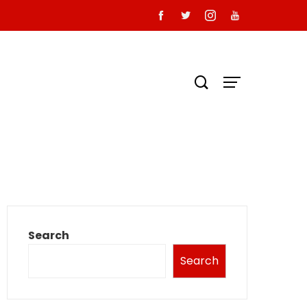
Search
Search