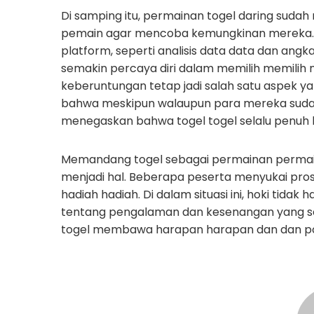
Di samping itu, permainan togel daring sud
pemain agar mencoba kemungkinan mereka. 
platform, seperti analisis data data dan ang
semakin percaya diri dalam memilih memilih 
keberuntungan tetap jadi salah satu aspek y
bahwa meskipun walaupun para mereka sudah m
menegaskan bahwa togel togel selalu penuh k
Memandang togel sebagai permainan permai
menjadi hal. Beberapa peserta menyukai pro
hadiah hadiah. Di dalam situasi ini, hoki tida
tentang pengalaman dan kesenangan yang sela
togel membawa harapan harapan dan dan pot