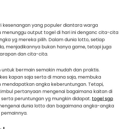
ri kesenangan yang populer diantara warga
du menunggu output togel di hari ini denganc cita-cita
ka yg mereka pilih. Dalam dunia lotto, setiap
a, menjadikannya bukan hanya game, tetapi juga
rapan dan cita-cita.
 untuk bermain semakin mudah dan praktis.
es kapan saja serta di mana saja, membuka
n mendapatkan angka keberuntungan. Tetapi,
, timbul pertanyaan mengenai bagaimana kaitan di
n serta peruntungan yg mungkin didapat.
togel sgp
 mengenai dunia lotto dan bagaimana angka-angka
 pemainnya.