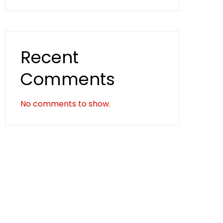
Recent
Comments
No comments to show.