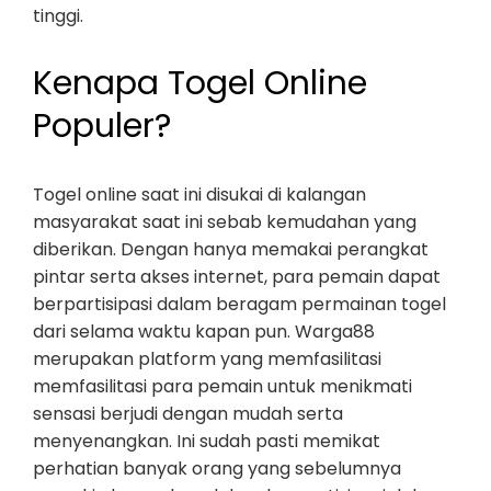
tinggi.
Kenapa Togel Online
Populer?
Togel online saat ini disukai di kalangan
masyarakat saat ini sebab kemudahan yang
diberikan. Dengan hanya memakai perangkat
pintar serta akses internet, para pemain dapat
berpartisipasi dalam beragam permainan togel
dari selama waktu kapan pun. Warga88
merupakan platform yang memfasilitasi
memfasilitasi para pemain untuk menikmati
sensasi berjudi dengan mudah serta
menyenangkan. Ini sudah pasti memikat
perhatian banyak orang yang sebelumnya