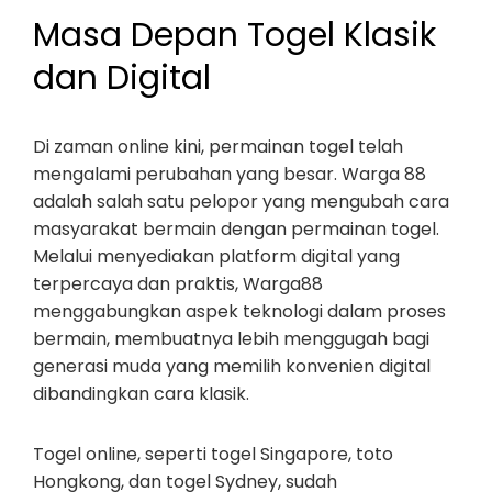
Masa Depan Togel Klasik
dan Digital
Di zaman online kini, permainan togel telah
mengalami perubahan yang besar. Warga 88
adalah salah satu pelopor yang mengubah cara
masyarakat bermain dengan permainan togel.
Melalui menyediakan platform digital yang
terpercaya dan praktis, Warga88
menggabungkan aspek teknologi dalam proses
bermain, membuatnya lebih menggugah bagi
generasi muda yang memilih konvenien digital
dibandingkan cara klasik.
Togel online, seperti togel Singapore, toto
Hongkong, dan togel Sydney, sudah