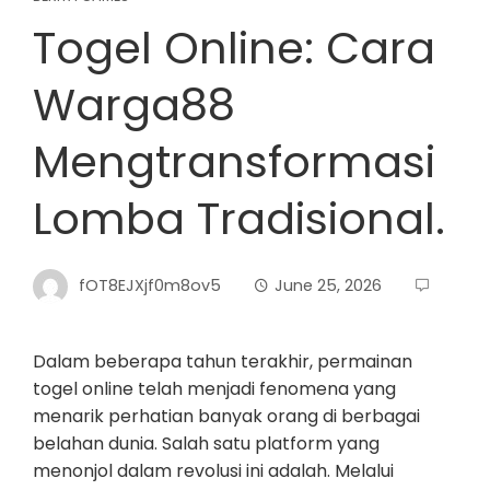
Togel Online: Cara
Warga88
Mengtransformasi
Lomba Tradisional.
fOT8EJXjf0m8ov5
June 25, 2026
Dalam beberapa tahun terakhir, permainan
togel online telah menjadi fenomena yang
menarik perhatian banyak orang di berbagai
belahan dunia. Salah satu platform yang
menonjol dalam revolusi ini adalah. Melalui