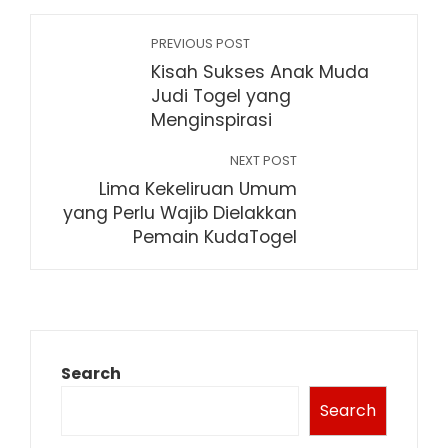
PREVIOUS POST
Kisah Sukses Anak Muda
Judi Togel yang
Menginspirasi
NEXT POST
Lima Kekeliruan Umum
yang Perlu Wajib Dielakkan
Pemain KudaTogel
Search
Search