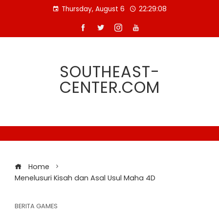
Skip
Thursday, August 6
22:29:09
to
content
SOUTHEAST-
CENTER.COM
Home
Menelusuri Kisah dan Asal Usul Maha 4D
BERITA GAMES