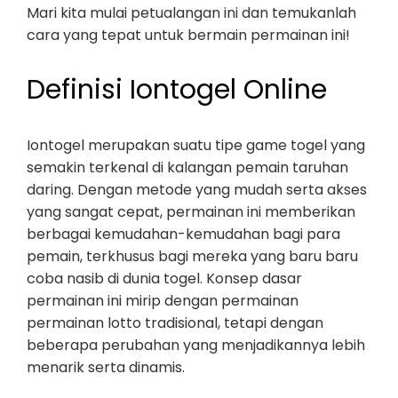
Mari kita mulai petualangan ini dan temukanlah
cara yang tepat untuk bermain permainan ini!
Definisi Iontogel Online
Iontogel merupakan suatu tipe game togel yang
semakin terkenal di kalangan pemain taruhan
daring. Dengan metode yang mudah serta akses
yang sangat cepat, permainan ini memberikan
berbagai kemudahan-kemudahan bagi para
pemain, terkhusus bagi mereka yang baru baru
coba nasib di dunia togel. Konsep dasar
permainan ini mirip dengan permainan
permainan lotto tradisional, tetapi dengan
beberapa perubahan yang menjadikannya lebih
menarik serta dinamis.