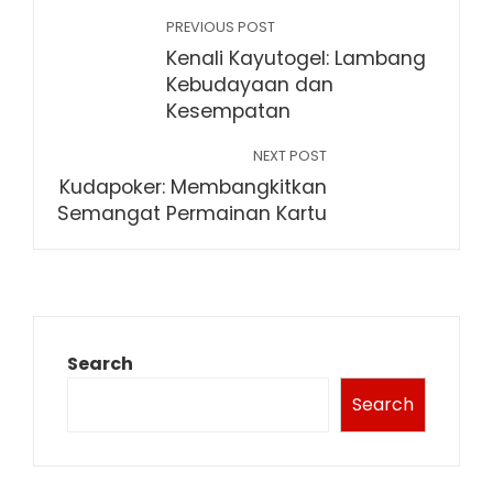
PREVIOUS POST
Kenali Kayutogel: Lambang
Kebudayaan dan
Kesempatan
NEXT POST
Kudapoker: Membangkitkan
Semangat Permainan Kartu
Search
Search