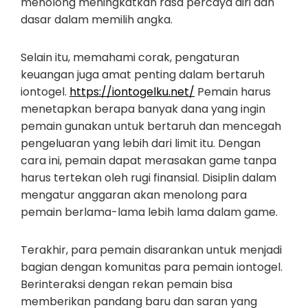
menolong meningkatkan rasa percaya diri dan
dasar dalam memilih angka.
Selain itu, memahami corak, pengaturan
keuangan juga amat penting dalam bertaruh
iontogel.
https://iontogelku.net/
Pemain harus
menetapkan berapa banyak dana yang ingin
pemain gunakan untuk bertaruh dan mencegah
pengeluaran yang lebih dari limit itu. Dengan
cara ini, pemain dapat merasakan game tanpa
harus tertekan oleh rugi finansial. Disiplin dalam
mengatur anggaran akan menolong para
pemain berlama-lama lebih lama dalam game.
Terakhir, para pemain disarankan untuk menjadi
bagian dengan komunitas para pemain iontogel.
Berinteraksi dengan rekan pemain bisa
memberikan pandang baru dan saran yang