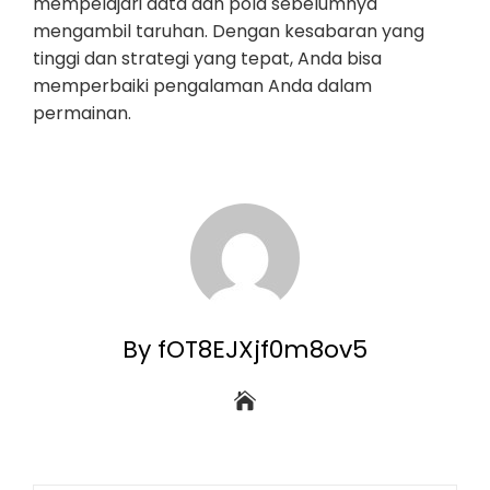
mempelajari data dan pola sebelumnya
mengambil taruhan. Dengan kesabaran yang
tinggi dan strategi yang tepat, Anda bisa
memperbaiki pengalaman Anda dalam
permainan.
By fOT8EJXjf0m8ov5