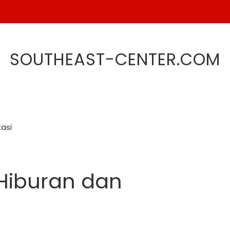
SOUTHEAST-CENTER.COM
tasi
Hiburan dan