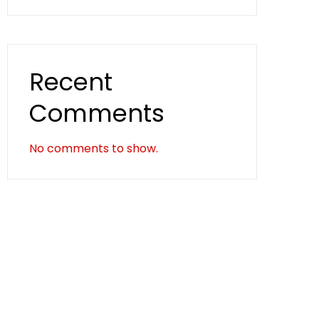
Recent
Comments
No comments to show.