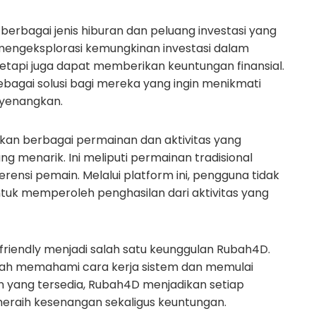
rbagai jenis hiburan dan peluang investasi yang
 mengeksplorasi kemungkinan investasi dalam
etapi juga dapat memberikan keuntungan finansial.
bagai solusi bagi mereka yang ingin menikmati
nyenangkan.
n berbagai permainan dan aktivitas yang
menarik. Ini meliputi permainan tradisional
ensi pemain. Melalui platform ini, pengguna tidak
ntuk memperoleh penghasilan dari aktivitas yang
iendly menjadi salah satu keunggulan Rubah4D.
ah memahami cara kerja sistem dan memulai
n yang tersedia, Rubah4D menjadikan setiap
eraih kesenangan sekaligus keuntungan.