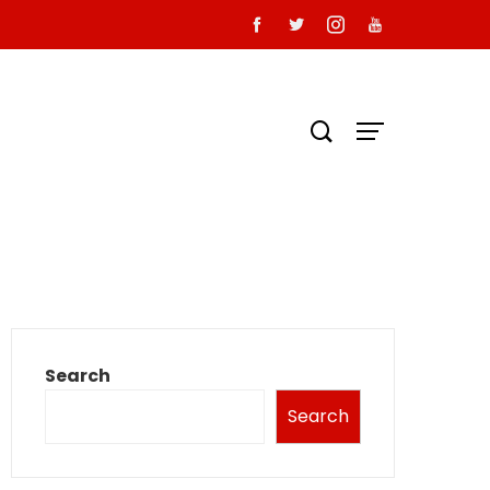
Search
Search