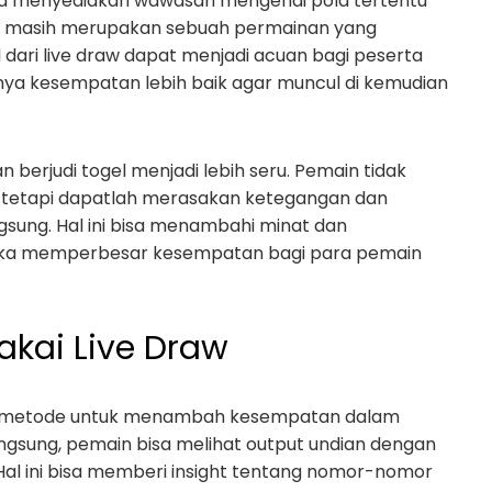
isa menyediakan wawasan mengenai pola tertentu
l masih merupakan sebuah permainan yang
 dari live draw dapat menjadi acuan bagi peserta
ya kesempatan lebih baik agar muncul di kemudian
 berjudi togel menjadi lebih seru. Pemain tidak
, tetapi dapatlah merasakan ketegangan dan
ngsung. Hal ini bisa menambahi minat dan
maka memperbesar kesempatan bagi para pemain
kai Live Draw
h metode untuk menambah kesempatan dalam
langsung, pemain bisa melihat output undian dengan
 Hal ini bisa memberi insight tentang nomor-nomor