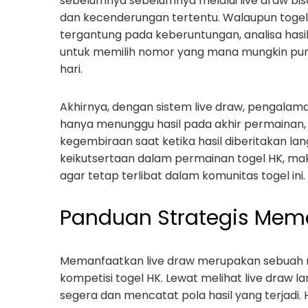
sebelumnya sebelumnya melalui live draw b
dan kecenderungan tertentu. Walaupun toge
tergantung pada keberuntungan, analisa hasil
untuk memilih nomor yang mana mungkin pun
hari.
Akhirnya, dengan sistem live draw, pengalaman
hanya menunggu hasil pada akhir permainan
kegembiraan saat ketika hasil diberitakan la
keikutsertaan dalam permainan togel HK, 
agar tetap terlibat dalam komunitas togel ini.
Panduan Strategis Mema
Memanfaatkan live draw merupakan sebua
kompetisi togel HK. Lewat melihat live draw 
segera dan mencatat pola hasil yang terjadi.