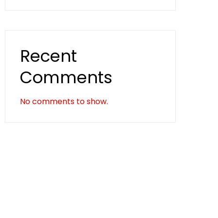
Recent
Comments
No comments to show.