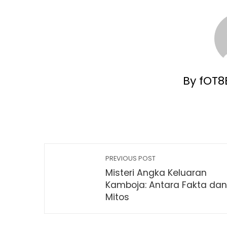
By fOT
PREVIOUS POST
Misteri Angka Keluaran
Kamboja: Antara Fakta dan
Mitos