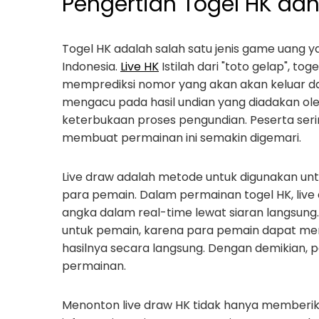
Pengertian Togel HK dan
Togel HK adalah salah satu jenis game uang 
Indonesia.
Live HK
Istilah dari "toto gelap", 
memprediksi nomor yang akan akan keluar dari
mengacu pada hasil undian yang diadakan ol
keterbukaan proses pengundian. Peserta seri
membuat permainan ini semakin digemari.
Live draw adalah metode untuk digunakan unt
para pemain. Dalam permainan togel HK, liv
angka dalam real-time lewat siaran langsung
untuk pemain, karena para pemain dapat me
hasilnya secara langsung. Dengan demikian, 
permainan.
Menonton live draw HK tidak hanya memberika