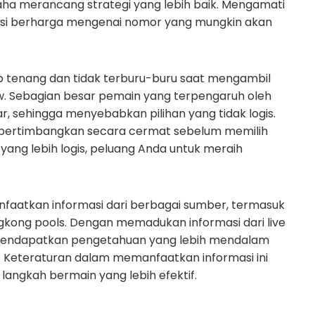
a merancang strategi yang lebih baik. Mengamati
masi berharga mengenai nomor yang mungkin akan
tap tenang dan tidak terburu-buru saat mengambil
aw. Sebagian besar pemain yang terpengaruh oleh
, sehingga menyebabkan pilihan yang tidak logis.
mpertimbangkan secara cermat sebelum memilih
yang lebih logis, peluang Anda untuk meraih
nfaatkan informasi dari berbagai sumber, termasuk
gkong pools. Dengan memadukan informasi dari live
 mendapatkan pengetahuan yang lebih mendalam
. Keteraturan dalam memanfaatkan informasi ini
gkah bermain yang lebih efektif.