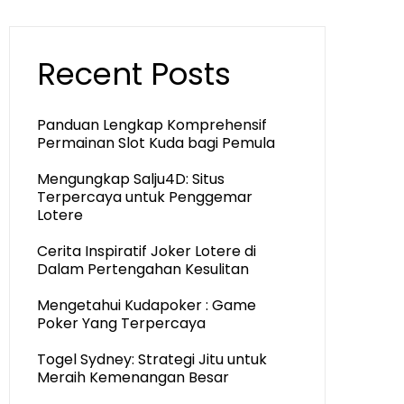
Recent Posts
Panduan Lengkap Komprehensif
Permainan Slot Kuda bagi Pemula
Mengungkap Salju4D: Situs
Terpercaya untuk Penggemar
Lotere
Cerita Inspiratif Joker Lotere di
Dalam Pertengahan Kesulitan
Mengetahui Kudapoker : Game
Poker Yang Terpercaya
Togel Sydney: Strategi Jitu untuk
Meraih Kemenangan Besar