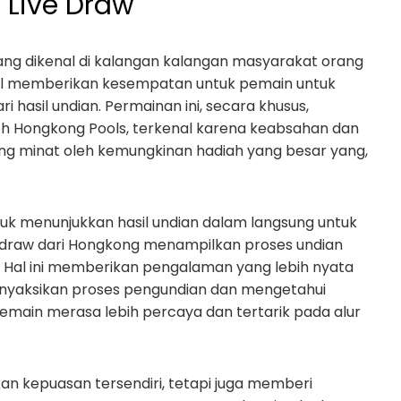
 Live Draw
yang dikenal di kalangan kalangan masyarakat orang
togel memberikan kesempatan untuk pemain untuk
 hasil undian. Permainan ini, secara khusus,
eh Hongkong Pools, terkenal karena keabsahan dan
ng minat oleh kemungkinan hadiah yang besar yang,
uk menunjukkan hasil undian dalam langsung untuk
e draw dari Hongkong menampilkan proses undian
. Hal ini memberikan pengalaman yang lebih nyata
nyaksikan proses pengundian dan mengetahui
pemain merasa lebih percaya dan tertarik pada alur
n kepuasan tersendiri, tetapi juga memberi