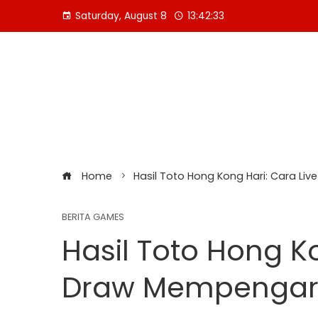
Skip
Saturday, August 8
13:42:33
to
content
Home
Hasil Toto Hong Kong Hari: Cara L
BERITA GAMES
Hasil Toto Hong Ko
Draw Mempengaru