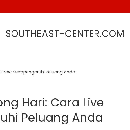
SOUTHEAST-CENTER.COM
ive Draw Mempengaruhi Peluang Anda
ng Hari: Cara Live
hi Peluang Anda