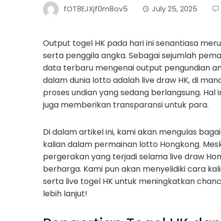
fOT8EJXjf0m8ov5
July 25, 2025
Output togel HK pada hari ini senantiasa me
serta penggila angka. Sebagai sejumlah pema
data terbaru mengenai output pengundian ama
dalam dunia lotto adalah live draw HK, di ma
proses undian yang sedang berlangsung. Hal i
juga memberikan transparansi untuk para.
Di dalam artikel ini, kami akan mengulas b
kalian dalam permainan lotto Hongkong. Mes
pergerakan yang terjadi selama live draw 
berharga. Kami pun akan menyelidiki cara ka
serta live togel HK untuk meningkatkan chances
lebih lanjut!