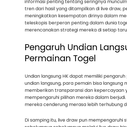
informasi penting tentang seringnya muncu
tren dari hasil yang ditampilkan di live draw,
meningkatkan kesempatan dirinya dalam mene
teleskopis berperan penting dalam dunia to
merencanakan strategi mereka di setiap taru
Pengaruh Undian Langs
Permainan Togel
Undian langsung HK dapat memiliki pengaruh 
undian langsung, para pemain bisa langsung me
memberikan transparansi dan kepercayaan y
mempengaruhi pilihan mereka dalam berjudi. 
mereka cenderung merasa lebih terhubung dan
Di samping itu, live draw pun mempengaruhi st