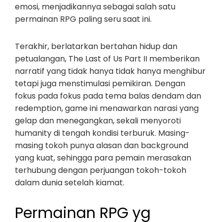
emosi, menjadikannya sebagai salah satu
permainan RPG paling seru saat ini.
Terakhir, berlatarkan bertahan hidup dan
petualangan, The Last of Us Part II memberikan
narratif yang tidak hanya tidak hanya menghibur
tetapi juga menstimulasi pemikiran. Dengan
fokus pada fokus pada tema balas dendam dan
redemption, game ini menawarkan narasi yang
gelap dan menegangkan, sekali menyoroti
humanity di tengah kondisi terburuk. Masing-
masing tokoh punya alasan dan background
yang kuat, sehingga para pemain merasakan
terhubung dengan perjuangan tokoh-tokoh
dalam dunia setelah kiamat.
Permainan RPG yg