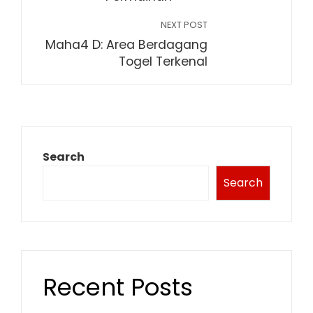
NEXT POST
Maha4 D: Area Berdagang
Togel Terkenal
Search
Search
Recent Posts