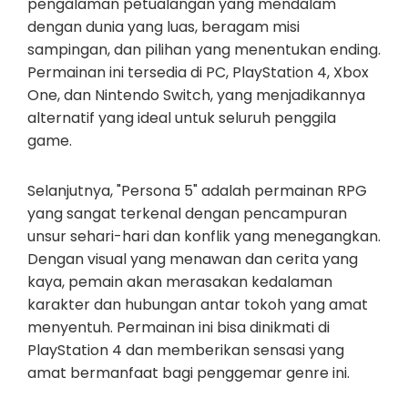
pengalaman petualangan yang mendalam
dengan dunia yang luas, beragam misi
sampingan, dan pilihan yang menentukan ending.
Permainan ini tersedia di PC, PlayStation 4, Xbox
One, dan Nintendo Switch, yang menjadikannya
alternatif yang ideal untuk seluruh penggila
game.
Selanjutnya, "Persona 5" adalah permainan RPG
yang sangat terkenal dengan pencampuran
unsur sehari-hari dan konflik yang menegangkan.
Dengan visual yang menawan dan cerita yang
kaya, pemain akan merasakan kedalaman
karakter dan hubungan antar tokoh yang amat
menyentuh. Permainan ini bisa dinikmati di
PlayStation 4 dan memberikan sensasi yang
amat bermanfaat bagi penggemar genre ini.