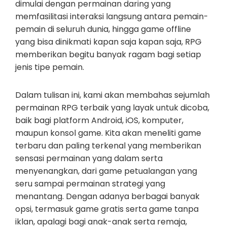
dimulai dengan permainan daring yang
memfasilitasi interaksi langsung antara pemain-
pemain di seluruh dunia, hingga game offline
yang bisa dinikmati kapan saja kapan saja, RPG
memberikan begitu banyak ragam bagi setiap
jenis tipe pemain.
Dalam tulisan ini, kami akan membahas sejumlah
permainan RPG terbaik yang layak untuk dicoba,
baik bagi platform Android, iOS, komputer,
maupun konsol game. Kita akan meneliti game
terbaru dan paling terkenal yang memberikan
sensasi permainan yang dalam serta
menyenangkan, dari game petualangan yang
seru sampai permainan strategi yang
menantang. Dengan adanya berbagai banyak
opsi, termasuk game gratis serta game tanpa
iklan, apalagi bagi anak-anak serta remaja,