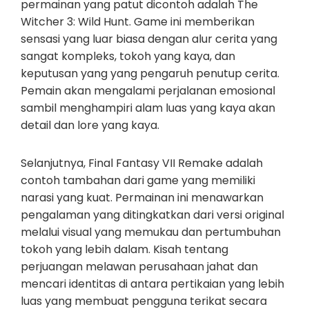
permainan yang patut dicontoh adalah The
Witcher 3: Wild Hunt. Game ini memberikan
sensasi yang luar biasa dengan alur cerita yang
sangat kompleks, tokoh yang kaya, dan
keputusan yang yang pengaruh penutup cerita.
Pemain akan mengalami perjalanan emosional
sambil menghampiri alam luas yang kaya akan
detail dan lore yang kaya.
Selanjutnya, Final Fantasy VII Remake adalah
contoh tambahan dari game yang memiliki
narasi yang kuat. Permainan ini menawarkan
pengalaman yang ditingkatkan dari versi original
melalui visual yang memukau dan pertumbuhan
tokoh yang lebih dalam. Kisah tentang
perjuangan melawan perusahaan jahat dan
mencari identitas di antara pertikaian yang lebih
luas yang membuat pengguna terikat secara