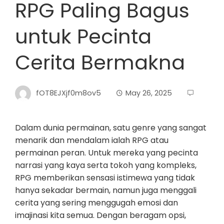
RPG Paling Bagus
untuk Pecinta
Cerita Bermakna
fOT8EJXjf0m8ov5
May 26, 2025
Dalam dunia permainan, satu genre yang sangat
menarik dan mendalam ialah RPG atau
permainan peran. Untuk mereka yang pecinta
narrasi yang kaya serta tokoh yang kompleks,
RPG memberikan sensasi istimewa yang tidak
hanya sekadar bermain, namun juga menggali
cerita yang sering menggugah emosi dan
imajinasi kita semua. Dengan beragam opsi,