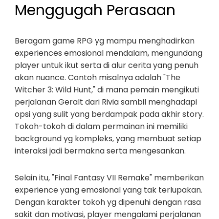
Menggugah Perasaan
Beragam game RPG yg mampu menghadirkan
experiences emosional mendalam, mengundang
player untuk ikut serta di alur cerita yang penuh
akan nuance. Contoh misalnya adalah "The
Witcher 3: Wild Hunt," di mana pemain mengikuti
perjalanan Geralt dari Rivia sambil menghadapi
opsi yang sulit yang berdampak pada akhir story.
Tokoh-tokoh di dalam permainan ini memiliki
background yg kompleks, yang membuat setiap
interaksi jadi bermakna serta mengesankan.
Selain itu, "Final Fantasy VII Remake" memberikan
experience yang emosional yang tak terlupakan.
Dengan karakter tokoh yg dipenuhi dengan rasa
sakit dan motivasi, player mengalami perjalanan