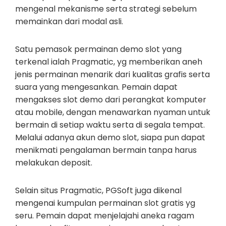
mengenal mekanisme serta strategi sebelum
memainkan dari modal asli.
Satu pemasok permainan demo slot yang
terkenal ialah Pragmatic, yg memberikan aneh
jenis permainan menarik dari kualitas grafis serta
suara yang mengesankan. Pemain dapat
mengakses slot demo dari perangkat komputer
atau mobile, dengan menawarkan nyaman untuk
bermain di setiap waktu serta di segala tempat.
Melalui adanya akun demo slot, siapa pun dapat
menikmati pengalaman bermain tanpa harus
melakukan deposit.
Selain situs Pragmatic, PGSoft juga dikenal
mengenai kumpulan permainan slot gratis yg
seru. Pemain dapat menjelajahi aneka ragam