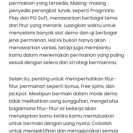
permainan yang tersedia. Masing-masing
penyedia perangkat lunak, seperti Pragmatic
Play dan PG Soft, menawarkan berbagai tema
dan fitur yang menarik. Luangkan waktu untuk
menyelami banyak slot demo dan uji berbagai
jenis permainan. Hal ini bukan hanya akan
menawarkan variasi, tetapi juga membantu
kamu dalam menemukan permainan yang paling
sesuai dengan selera dan strategi bermainmu.
Selain itu, penting untuk memperhatikan fitur-
fitur permainan seperti bonus, free spins, dan
jackpot. Meskipun bermain dalam mode demo
tidak melibatkan uang sungguhan, mengetahui
bagaimana fitur-fitur ini bekerja akan
menyiapkan kamu ketika kamu memutuskan
untuk bermain dengan uang nyata. Cobalah
untuk mengaktifkan dan menggunakan semua