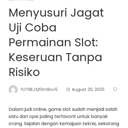
Menyusuri Jagat
Uji Coba
Permainan Slot:
Keseruan Tanpa
Risiko
fOT8EJXjf0m8ov5
August 20, 2025
Dalam judi online, game slot sudah menjadi salah
satu dari opsi paling terfavorit untuk banyak
orang. Sejalan dengan kemajuan teknis, sekarang