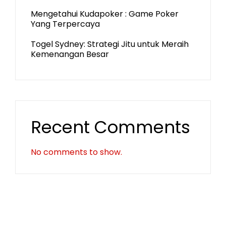
Mengetahui Kudapoker : Game Poker
Yang Terpercaya
Togel Sydney: Strategi Jitu untuk Meraih
Kemenangan Besar
Recent Comments
No comments to show.