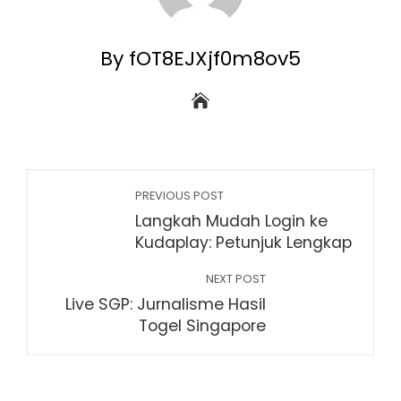
By fOT8EJXjf0m8ov5
PREVIOUS POST
Langkah Mudah Login ke
Kudaplay: Petunjuk Lengkap
NEXT POST
Live SGP: Jurnalisme Hasil
Togel Singapore