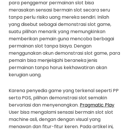
para penggemar permainan slot bisa
merasakan sensasi bermain slot secara seru
tanpa perlu risiko uang mereka sendiri. Inilah
yang disebut sebagai demonstrasi slot game,
suatu pilihan menarik yang memungkinkan
memberikan pemain guna mencoba berbagai
permainan slot tanpa biaya. Dengan
menggunakan akun demonstrasi slot game, para
pemain bisa menjelajahi beraneka jenis
permainan tanpa harus kekhawatiran akan
kerugian uang.
Karena penyedia game yang terkenal seperti PP
serta PGS, pilihan demonstrasi slot semakin
bervariasi dan menyenangkan.
Pragmatic Play
User bisa mengalami sensasi bermain slot slot
machine asli, dengan dengan visual yang
menawan dan fitur-fitur keren. Pada artikel ini,