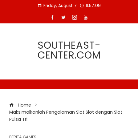
Skip
Friday, August 7
11:57:09
to
content
SOUTHEAST-
CENTER.COM
Home
Maksimalkanlah Pengalaman Slot Slot dengan Slot
Pulsa Tri
BERITA GAMES