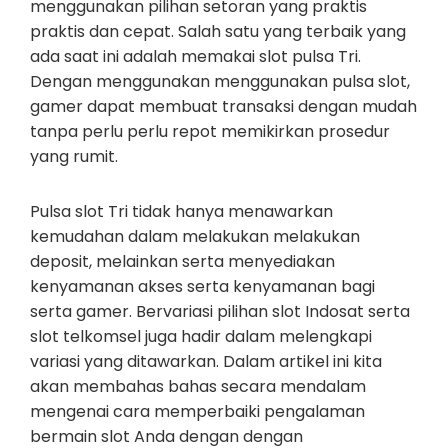
menggunakan pilihan setoran yang praktis
praktis dan cepat. Salah satu yang terbaik yang
ada saat ini adalah memakai slot pulsa Tri.
Dengan menggunakan menggunakan pulsa slot,
gamer dapat membuat transaksi dengan mudah
tanpa perlu perlu repot memikirkan prosedur
yang rumit.
Pulsa slot Tri tidak hanya menawarkan
kemudahan dalam melakukan melakukan
deposit, melainkan serta menyediakan
kenyamanan akses serta kenyamanan bagi
serta gamer. Bervariasi pilihan slot Indosat serta
slot telkomsel juga hadir dalam melengkapi
variasi yang ditawarkan. Dalam artikel ini kita
akan membahas bahas secara mendalam
mengenai cara memperbaiki pengalaman
bermain slot Anda dengan dengan