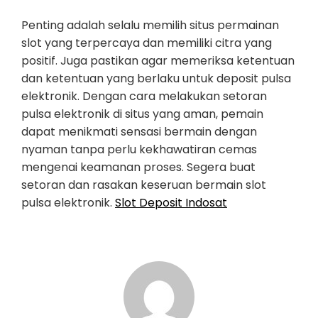
Penting adalah selalu memilih situs permainan
slot yang terpercaya dan memiliki citra yang
positif. Juga pastikan agar memeriksa ketentuan
dan ketentuan yang berlaku untuk deposit pulsa
elektronik. Dengan cara melakukan setoran
pulsa elektronik di situs yang aman, pemain
dapat menikmati sensasi bermain dengan
nyaman tanpa perlu kekhawatiran cemas
mengenai keamanan proses. Segera buat
setoran dan rasakan keseruan bermain slot
pulsa elektronik.
Slot Deposit Indosat