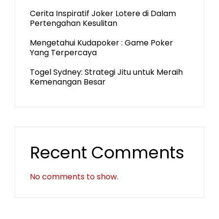
Cerita Inspiratif Joker Lotere di Dalam
Pertengahan Kesulitan
Mengetahui Kudapoker : Game Poker
Yang Terpercaya
Togel Sydney: Strategi Jitu untuk Meraih
Kemenangan Besar
Recent Comments
No comments to show.