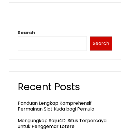
Search
Search
Recent Posts
Panduan Lengkap Komprehensif
Permainan Slot Kuda bagi Pemula
Mengungkap Salju4D: Situs Terpercaya
untuk Penggemar Lotere