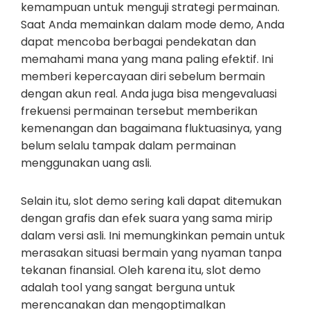
kemampuan untuk menguji strategi permainan.
Saat Anda memainkan dalam mode demo, Anda
dapat mencoba berbagai pendekatan dan
memahami mana yang mana paling efektif. Ini
memberi kepercayaan diri sebelum bermain
dengan akun real. Anda juga bisa mengevaluasi
frekuensi permainan tersebut memberikan
kemenangan dan bagaimana fluktuasinya, yang
belum selalu tampak dalam permainan
menggunakan uang asli.
Selain itu, slot demo sering kali dapat ditemukan
dengan grafis dan efek suara yang sama mirip
dalam versi asli. Ini memungkinkan pemain untuk
merasakan situasi bermain yang nyaman tanpa
tekanan finansial. Oleh karena itu, slot demo
adalah tool yang sangat berguna untuk
merencanakan dan mengoptimalkan