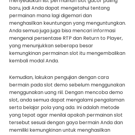
menyediakan list permainan slot gacor paling
baru, jadi Anda dapat mengetahui tentang
permainan mana lagi digemari dan
menghasilkan keuntungan yang menguntungkan.
Anda semua juga juga bisa mencari informasi
mengenai persentase RTP dan Return to Player,
yang menunjukkan seberapa besar
kemungkinan permainan slot itu mengembalikan
kembali modal Anda.
Kemudian, lakukan pengujian dengan cara
bermain pada slot demo sebelum menggunakan
menggunakan uang riil. Dengan mencoba demo
slot, anda semua dapat mengalami pengalaman
serta belajar pola yang ada. Ini adalah metode
yang tepat agar menilai apakah permainan slot
tersebut sesuai dengan gaya bermain Anda dan
memiliki kemungkinan untuk menghasilkan