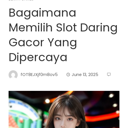
Bagaimana
Memilih Slot Daring
Gacor Yang
Dipercaya
fOT8EJXjf0m8ov5
June 13, 2025