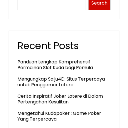
Search
Recent Posts
Panduan Lengkap Komprehensif
Permainan Slot Kuda bagi Pemula
Mengungkap Salju4D: Situs Terpercaya
untuk Penggemar Lotere
Cerita Inspiratif Joker Lotere di Dalam
Pertengahan Kesulitan
Mengetahui Kudapoker : Game Poker
Yang Terpercaya