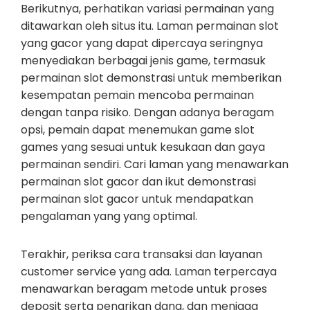
Berikutnya, perhatikan variasi permainan yang
ditawarkan oleh situs itu. Laman permainan slot
yang gacor yang dapat dipercaya seringnya
menyediakan berbagai jenis game, termasuk
permainan slot demonstrasi untuk memberikan
kesempatan pemain mencoba permainan
dengan tanpa risiko. Dengan adanya beragam
opsi, pemain dapat menemukan game slot
games yang sesuai untuk kesukaan dan gaya
permainan sendiri. Cari laman yang menawarkan
permainan slot gacor dan ikut demonstrasi
permainan slot gacor untuk mendapatkan
pengalaman yang yang optimal.
Terakhir, periksa cara transaksi dan layanan
customer service yang ada. Laman terpercaya
menawarkan beragam metode untuk proses
deposit serta penarikan dana, dan menjaga