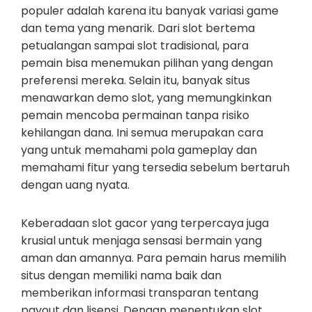
populer adalah karena itu banyak variasi game
dan tema yang menarik. Dari slot bertema
petualangan sampai slot tradisional, para
pemain bisa menemukan pilihan yang dengan
preferensi mereka. Selain itu, banyak situs
menawarkan demo slot, yang memungkinkan
pemain mencoba permainan tanpa risiko
kehilangan dana. Ini semua merupakan cara
yang untuk memahami pola gameplay dan
memahami fitur yang tersedia sebelum bertaruh
dengan uang nyata.
Keberadaan slot gacor yang terpercaya juga
krusial untuk menjaga sensasi bermain yang
aman dan amannya. Para pemain harus memilih
situs dengan memiliki nama baik dan
memberikan informasi transparan tentang
payout dan lisensi. Dengan menentukan slot