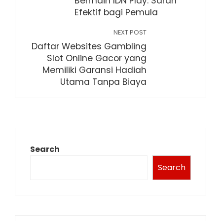
Bermain IDN Play: Saran
Efektif bagi Pemula
NEXT POST
Daftar Websites Gambling
Slot Online Gacor yang
Memiliki Garansi Hadiah
Utama Tanpa Biaya
Search
Search