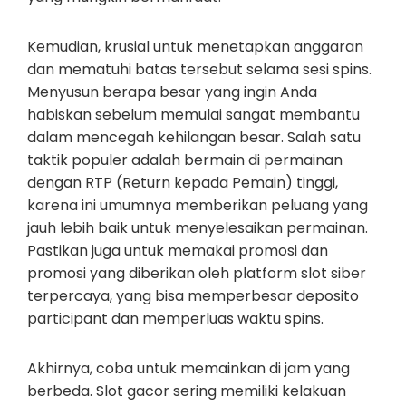
Kemudian, krusial untuk menetapkan anggaran
dan mematuhi batas tersebut selama sesi spins.
Menyusun berapa besar yang ingin Anda
habiskan sebelum memulai sangat membantu
dalam mencegah kehilangan besar. Salah satu
taktik populer adalah bermain di permainan
dengan RTP (Return kepada Pemain) tinggi,
karena ini umumnya memberikan peluang yang
jauh lebih baik untuk menyelesaikan permainan.
Pastikan juga untuk memakai promosi dan
promosi yang diberikan oleh platform slot siber
terpercaya, yang bisa memperbesar deposito
participant dan memperluas waktu spins.
Akhirnya, coba untuk memainkan di jam yang
berbeda. Slot gacor sering memiliki kelakuan