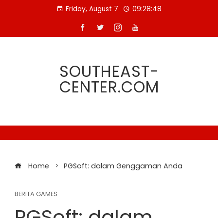
Skip
Friday, August 7
09:28:49
to
content
SOUTHEAST-
CENTER.COM
Home
PGSoft: dalam Genggaman Anda
BERITA GAMES
PGSoft: dalam