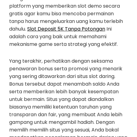
platform yang memberikan slot demo secara
gratis agar kamu bisa mencoba permainan
tanpa harus mengeluarkan uang kamu terlebih
dahulu.
Slot Deposit 5K Tanpa Potongan
Ini
adalah cara yang baik untuk memahami
mekanisme game serta strategi yang efektif.
Yang terakhir, perhatikan dengan seksama
penawaran bonus serta promosi yang menarik
yang sering ditawarkan dari situs slot daring.
Bonus tersebut dapat menambah saldo Anda
serta memberikan lebih banyak kesempatan
untuk bermain. Situs yang dapat diandalkan
biasanya memiliki ketentuan taruhan yang
transparan dan fair, yang membuat Anda lebih
gampang untuk mengambil hadiah. Dengan
memilih memilih situs yang sesuai, Anda bakal