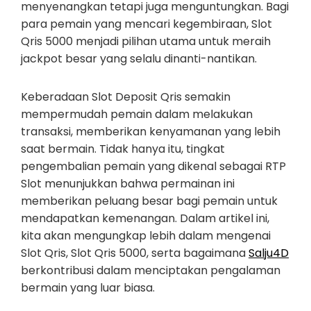
menyenangkan tetapi juga menguntungkan. Bagi
para pemain yang mencari kegembiraan, Slot
Qris 5000 menjadi pilihan utama untuk meraih
jackpot besar yang selalu dinanti-nantikan.
Keberadaan Slot Deposit Qris semakin
mempermudah pemain dalam melakukan
transaksi, memberikan kenyamanan yang lebih
saat bermain. Tidak hanya itu, tingkat
pengembalian pemain yang dikenal sebagai RTP
Slot menunjukkan bahwa permainan ini
memberikan peluang besar bagi pemain untuk
mendapatkan kemenangan. Dalam artikel ini,
kita akan mengungkap lebih dalam mengenai
Slot Qris, Slot Qris 5000, serta bagaimana
Salju4D
berkontribusi dalam menciptakan pengalaman
bermain yang luar biasa.