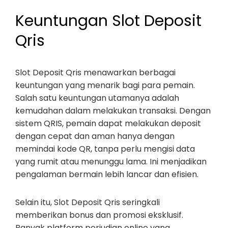
Keuntungan Slot Deposit
Qris
Slot Deposit Qris menawarkan berbagai
keuntungan yang menarik bagi para pemain.
Salah satu keuntungan utamanya adalah
kemudahan dalam melakukan transaksi. Dengan
sistem QRIS, pemain dapat melakukan deposit
dengan cepat dan aman hanya dengan
memindai kode QR, tanpa perlu mengisi data
yang rumit atau menunggu lama. Ini menjadikan
pengalaman bermain lebih lancar dan efisien.
Selain itu, Slot Deposit Qris seringkali
memberikan bonus dan promosi eksklusif.
Banyak platform perjudian online yang