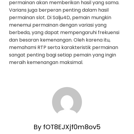
permainan akan memberikan hasil yang sama.
Varians juga berperan penting dalam hasil
permainan slot. Di Salju4D, pemain mungkin
menemui permainan dengan variasi yang
berbeda, yang dapat mempengaruhi frekuensi
dan besaran kemenangan. Oleh karena itu,
memahami RTP serta karakteristik permainan
sangat penting bagi setiap pemain yang ingin
meraih kemenangan maksimal.
By fOT8EJXjf0m8ov5