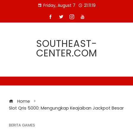
Skip
Friday, August 7
21:11:19
to
content
SOUTHEAST-
CENTER.COM
Home
Slot Qris 5000: Mengungkap Keajaiban Jackpot Besar
BERITA GAMES