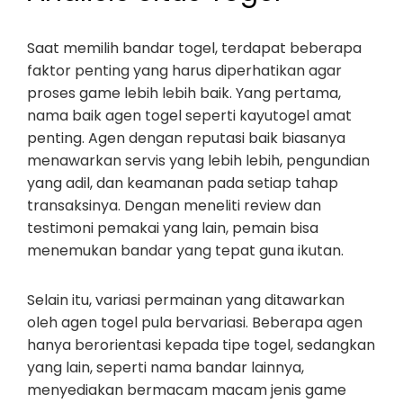
Saat memilih bandar togel, terdapat beberapa
faktor penting yang harus diperhatikan agar
proses game lebih lebih baik. Yang pertama,
nama baik agen togel seperti kayutogel amat
penting. Agen dengan reputasi baik biasanya
menawarkan servis yang lebih lebih, pengundian
yang adil, dan keamanan pada setiap tahap
transaksinya. Dengan meneliti review dan
testimoni pemakai yang lain, pemain bisa
menemukan bandar yang tepat guna ikutan.
Selain itu, variasi permainan yang ditawarkan
oleh agen togel pula bervariasi. Beberapa agen
hanya berorientasi kepada tipe togel, sedangkan
yang lain, seperti nama bandar lainnya,
menyediakan bermacam macam jenis game