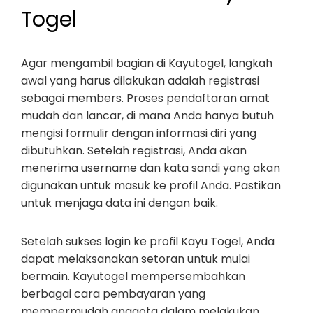
Togel
Agar mengambil bagian di Kayutogel, langkah
awal yang harus dilakukan adalah registrasi
sebagai members. Proses pendaftaran amat
mudah dan lancar, di mana Anda hanya butuh
mengisi formulir dengan informasi diri yang
dibutuhkan. Setelah registrasi, Anda akan
menerima username dan kata sandi yang akan
digunakan untuk masuk ke profil Anda. Pastikan
untuk menjaga data ini dengan baik.
Setelah sukses login ke profil Kayu Togel, Anda
dapat melaksanakan setoran untuk mulai
bermain. Kayutogel mempersembahkan
berbagai cara pembayaran yang
mempermudah anggota dalam melakukan