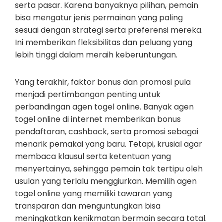
serta pasar. Karena banyaknya pilihan, pemain
bisa mengatur jenis permainan yang paling
sesuai dengan strategi serta preferensi mereka.
Ini memberikan fleksibilitas dan peluang yang
lebih tinggi dalam meraih keberuntungan.
Yang terakhir, faktor bonus dan promosi pula
menjadi pertimbangan penting untuk
perbandingan agen togel online. Banyak agen
togel online di internet memberikan bonus
pendaftaran, cashback, serta promosi sebagai
menarik pemakai yang baru. Tetapi, krusial agar
membaca klausul serta ketentuan yang
menyertainya, sehingga pemain tak tertipu oleh
usulan yang terlalu menggiurkan. Memilih agen
togel online yang memiliki tawaran yang
transparan dan menguntungkan bisa
meningkatkan kenikmatan bermain secara total.