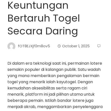
Keuntungan
Bertaruh Togel
Secara Daring
fOT8EJXjf0m8ov5
October 1, 2025
Di dalam era teknologi saat ini, permainan lotere
semakin populer di kalangan publik. Satu wadah
yang mana memberikan pengalaman bermain
togel yang menarik ialah kayutogel. Dengan
kemudahan aksesibilitas serta ragam ciri
menarik, platform ini jadi pilihan utama untuk
beberapa pemain. Istilah bandar lotere juga
menjadi akrab, menggambarkan penyelenggara