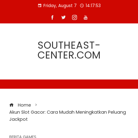
Skip
Friday, August 7
14:17:53
to
content
SOUTHEAST-
CENTER.COM
Home
Akun Slot Gacor: Cara Mudah Meningkatkan Peluang
Jackpot
BERITA GAMES