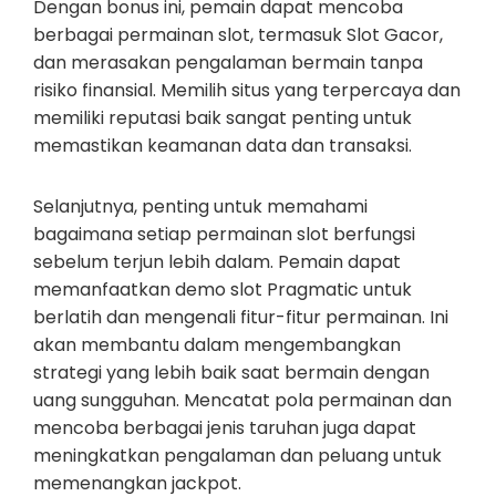
Dengan bonus ini, pemain dapat mencoba
berbagai permainan slot, termasuk Slot Gacor,
dan merasakan pengalaman bermain tanpa
risiko finansial. Memilih situs yang terpercaya dan
memiliki reputasi baik sangat penting untuk
memastikan keamanan data dan transaksi.
Selanjutnya, penting untuk memahami
bagaimana setiap permainan slot berfungsi
sebelum terjun lebih dalam. Pemain dapat
memanfaatkan demo slot Pragmatic untuk
berlatih dan mengenali fitur-fitur permainan. Ini
akan membantu dalam mengembangkan
strategi yang lebih baik saat bermain dengan
uang sungguhan. Mencatat pola permainan dan
mencoba berbagai jenis taruhan juga dapat
meningkatkan pengalaman dan peluang untuk
memenangkan jackpot.