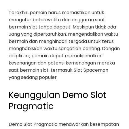
Terakhir, pemain harus memastikan untuk
mengatur batas waktu dan anggaran saat
bermain slot tanpa deposit. Meskipun tidak ada
uang yang dipertaruhkan, mengendalikan waktu
bermain dan menghindari tergoda untuk terus
menghabiskan waktu sangatlah penting. Dengan
disiplin ini, pemain dapat memaksimalkan
kesenangan dan potensi kemenangan mereka
saat bermain slot, termasuk Slot Spaceman
yang sedang populer.
Keunggulan Demo Slot
Pragmatic
Demo Slot Pragmatic menawarkan kesempatan