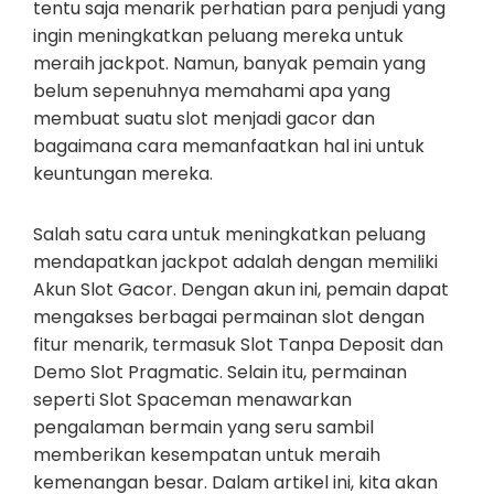
tentu saja menarik perhatian para penjudi yang
ingin meningkatkan peluang mereka untuk
meraih jackpot. Namun, banyak pemain yang
belum sepenuhnya memahami apa yang
membuat suatu slot menjadi gacor dan
bagaimana cara memanfaatkan hal ini untuk
keuntungan mereka.
Salah satu cara untuk meningkatkan peluang
mendapatkan jackpot adalah dengan memiliki
Akun Slot Gacor. Dengan akun ini, pemain dapat
mengakses berbagai permainan slot dengan
fitur menarik, termasuk Slot Tanpa Deposit dan
Demo Slot Pragmatic. Selain itu, permainan
seperti Slot Spaceman menawarkan
pengalaman bermain yang seru sambil
memberikan kesempatan untuk meraih
kemenangan besar. Dalam artikel ini, kita akan