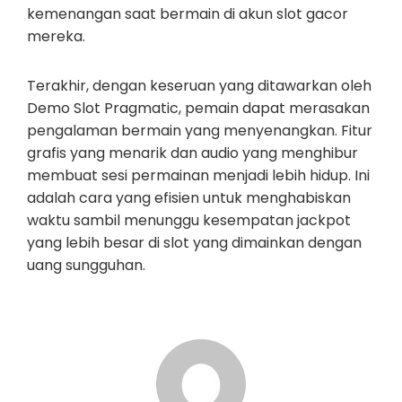
kemenangan saat bermain di akun slot gacor
mereka.
Terakhir, dengan keseruan yang ditawarkan oleh
Demo Slot Pragmatic, pemain dapat merasakan
pengalaman bermain yang menyenangkan. Fitur
grafis yang menarik dan audio yang menghibur
membuat sesi permainan menjadi lebih hidup. Ini
adalah cara yang efisien untuk menghabiskan
waktu sambil menunggu kesempatan jackpot
yang lebih besar di slot yang dimainkan dengan
uang sungguhan.