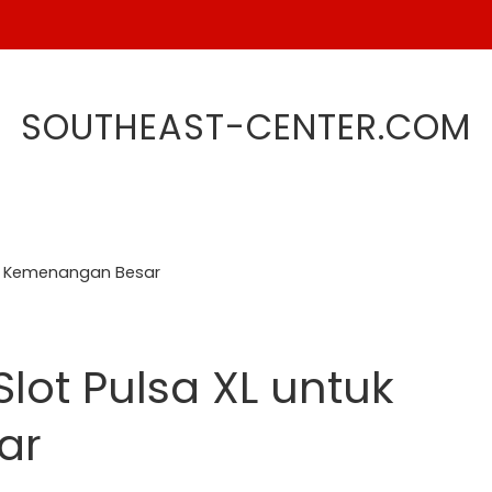
SOUTHEAST-CENTER.COM
uk Kemenangan Besar
ot Pulsa XL untuk
ar