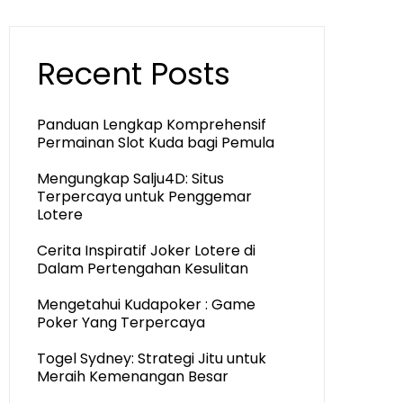
Recent Posts
Panduan Lengkap Komprehensif
Permainan Slot Kuda bagi Pemula
Mengungkap Salju4D: Situs
Terpercaya untuk Penggemar
Lotere
Cerita Inspiratif Joker Lotere di
Dalam Pertengahan Kesulitan
Mengetahui Kudapoker : Game
Poker Yang Terpercaya
Togel Sydney: Strategi Jitu untuk
Meraih Kemenangan Besar