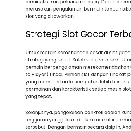
meningkatkan peluang menang. Dengan meman
merasakan pengalaman bermain tanpa risiko
slot yang ditawarkan.
Strategi Slot Gacor Terb
Untuk meraih kemenangan besar di slot gac
strategi yang tepat. Salah satu cara terbaik 
pemain berpengalaman merekomendasikan un
to Player) tinggi. Pilihlah slot dengan tingkat
yang memberikan kesempatan lebih besar 
permainan dan karakteristik setiap mesin sl
yang tepat.
Selanjutnya, pengelolaan bankroll adalah kun
anggaran yang jelas sebelum memulai permain
tersebut. Dengan bermain secara disiplin, 