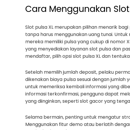
Cara Menggunakan Slot 
Slot pulsa XL merupakan pilihan menarik ba
tanpa harus menggunakan uang tunai. Untuk
mereka memiliki pulsa yang cukup di nomor XL m
yang menyediakan layanan slot pulsa dan pas
mendaftar, pilih opsi slot pulsa XL dan tentuk
Setelah memilih jumlah deposit, pelaku per
dikenakan biaya pulsa sesuai dengan jumlah yan
untuk memeriksa kembali informasi yang diber
informasi terkonfirmasi, pengguna dapat me
yang diinginkan, seperti slot gacor yang teng
Selama bermain, penting untuk mengatur s
Menggunakan fitur demo atau berlatih dengan 