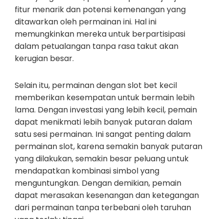
fitur menarik dan potensi kemenangan yang
ditawarkan oleh permainan ini. Hal ini
memungkinkan mereka untuk berpartisipasi
dalam petualangan tanpa rasa takut akan
kerugian besar.
Selain itu, permainan dengan slot bet kecil
memberikan kesempatan untuk bermain lebih
lama. Dengan investasi yang lebih kecil, pemain
dapat menikmati lebih banyak putaran dalam
satu sesi permainan. Ini sangat penting dalam
permainan slot, karena semakin banyak putaran
yang dilakukan, semakin besar peluang untuk
mendapatkan kombinasi simbol yang
menguntungkan. Dengan demikian, pemain
dapat merasakan kesenangan dan ketegangan
dari permainan tanpa terbebani oleh taruhan