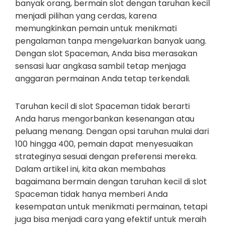
banyak orang, bermain slot dengan taruhan kecil
menjadi pilihan yang cerdas, karena
memungkinkan pemain untuk menikmati
pengalaman tanpa mengeluarkan banyak uang.
Dengan slot Spaceman, Anda bisa merasakan
sensasi luar angkasa sambil tetap menjaga
anggaran permainan Anda tetap terkendali.
Taruhan kecil di slot Spaceman tidak berarti
Anda harus mengorbankan kesenangan atau
peluang menang. Dengan opsi taruhan mulai dari
100 hingga 400, pemain dapat menyesuaikan
strateginya sesuai dengan preferensi mereka.
Dalam artikel ini, kita akan membahas
bagaimana bermain dengan taruhan kecil di slot
Spaceman tidak hanya memberi Anda
kesempatan untuk menikmati permainan, tetapi
juga bisa menjadi cara yang efektif untuk meraih