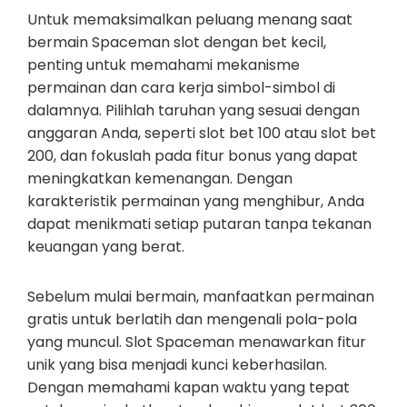
Untuk memaksimalkan peluang menang saat
bermain Spaceman slot dengan bet kecil,
penting untuk memahami mekanisme
permainan dan cara kerja simbol-simbol di
dalamnya. Pilihlah taruhan yang sesuai dengan
anggaran Anda, seperti slot bet 100 atau slot bet
200, dan fokuslah pada fitur bonus yang dapat
meningkatkan kemenangan. Dengan
karakteristik permainan yang menghibur, Anda
dapat menikmati setiap putaran tanpa tekanan
keuangan yang berat.
Sebelum mulai bermain, manfaatkan permainan
gratis untuk berlatih dan mengenali pola-pola
yang muncul. Slot Spaceman menawarkan fitur
unik yang bisa menjadi kunci keberhasilan.
Dengan memahami kapan waktu yang tepat