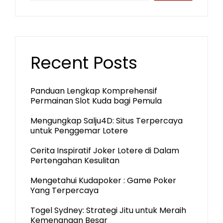
Recent Posts
Panduan Lengkap Komprehensif
Permainan Slot Kuda bagi Pemula
Mengungkap Salju4D: Situs Terpercaya
untuk Penggemar Lotere
Cerita Inspiratif Joker Lotere di Dalam
Pertengahan Kesulitan
Mengetahui Kudapoker : Game Poker
Yang Terpercaya
Togel Sydney: Strategi Jitu untuk Meraih
Kemenangan Besar