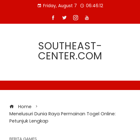
Skip
Friday, August 7
06:46:13
to
content
SOUTHEAST-
CENTER.COM
Home
Menelusuri Dunia Raya Permainan Togel Online:
Petunjuk Lengkap
BERITA GAMES