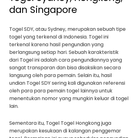
dan Singapore
Togel SDY, atau Sydney, merupakan sebuah tipe
togel yang terkenal di Indonesia. Togel ini
terkenal karena hasil pengundian yang
berlangsung setiap hari. Sebuah karakteristik
dari Togel ini adalah cara pengundiannya yang
sangat transparan dan bisa disaksikan secara
langsung oleh para pemain. Selain itu, hasil
undian Togel SDY sering kali digunakan referensi
oleh para para pemain togel lainnya untuk
menentukan nomor yang mungkin keluar di togel
lain.
Sementara itu, Togel Togel Hongkong juga
merupakan kesukaan di kalangan penggemar