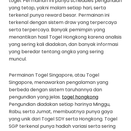
togel. Permainan ini punya schedules pengundian
yang tetap, yakni malam setiap hari, serta
terkenal punya reward besar. Permainan ini
terkenal dengan sistem draw yang terpercaya
serta terpercaya. Banyak pemimpin yang
menantikan hasil Togel Hongkong karena analisis
yang sering kali diadakan, dan banyak informasi
yang beredar tentang angka yang sering
muncul.
Permainan Togel Singapore, atau Togel
Singapore, menawarkan pengalaman yang
berbeda dengan sistem taruhannya dan
pengundian yang jelas.
togel hongkong
Pengundian diadakan setiap harinya Minggu,
Rabu, serta Jumat, membuatnya punya gaya
yang unik dari Togel SDY serta Hongkong. Togel
SGP terkenal punya hadiah variasi serta sering