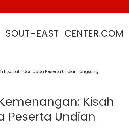
SOUTHEAST-CENTER.COM
 Inspiratif dari pada Peserta Undian Langsung
 Kemenangan: Kisah
da Peserta Undian