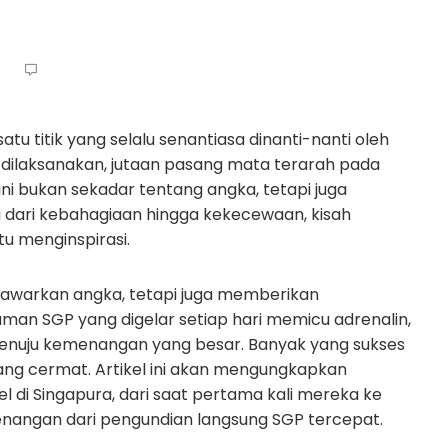
atu titik yang selalu senantiasa dinanti-nanti oleh
an dilaksanakan, jutaan pasang mata terarah pada
ni bukan sekadar tentang angka, tetapi juga
i dari kebahagiaan hingga kekecewaan, kisah
u menginspirasi.
nawarkan angka, tetapi juga memberikan
an SGP yang digelar setiap hari memicu adrenalin,
an menuju kemenangan yang besar. Banyak yang sukses
yang cermat. Artikel ini akan mengungkapkan
l di Singapura, dari saat pertama kali mereka ke
angan dari pengundian langsung SGP tercepat.