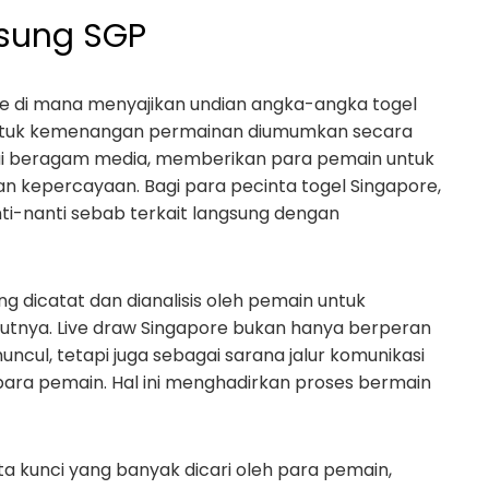
gsung SGP
e di mana menyajikan undian angka-angka togel
untuk kemenangan permainan diumumkan secara
alui beragam media, memberikan para pemain untuk
an kepercayaan. Bagi para pecinta togel Singapore,
ti-nanti sebab terkait langsung dengan
ng dicatat dan dianalisis oleh pemain untuk
utnya. Live draw Singapore bukan hanya berperan
cul, tetapi juga sebagai sarana jalur komunikasi
para pemain. Hal ini menghadirkan proses bermain
ta kunci yang banyak dicari oleh para pemain,