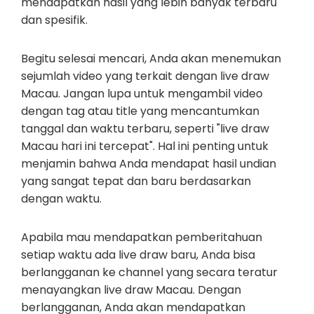
mendapatkan hasil yang lebih banyak terbaru
dan spesifik.
Begitu selesai mencari, Anda akan menemukan
sejumlah video yang terkait dengan live draw
Macau. Jangan lupa untuk mengambil video
dengan tag atau title yang mencantumkan
tanggal dan waktu terbaru, seperti "live draw
Macau hari ini tercepat". Hal ini penting untuk
menjamin bahwa Anda mendapat hasil undian
yang sangat tepat dan baru berdasarkan
dengan waktu.
Apabila mau mendapatkan pemberitahuan
setiap waktu ada live draw baru, Anda bisa
berlangganan ke channel yang secara teratur
menayangkan live draw Macau. Dengan
berlangganan, Anda akan mendapatkan