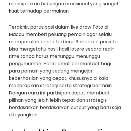
menciptakan hubungan emosional yang sangat
kuat terhadap permainan.
Terakhir, partisipasi dalam live draw Toto di
Macau memberi peluang pemain agar selalu
memperoleh berita terbaru. Beberapa pecinta
bisa mengetahu hasil hasil lotere secara real-
time tanpa harus menunggu menunggu
pengumuman. Hal ini amat bermanfaat bagi
para pemain yang sedang mengejar
keberhasilan yang cepat, khususnya di kala
menerapkan strategi serta strategi bermain.
Dengan cara ini, partisipan dapat membuat
pilihan yang lebih lebih tepat dan strategis
berdasarkan berdasarkan output yang baru saja
ditayangkan.