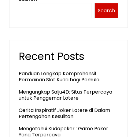
Search
Recent Posts
Panduan Lengkap Komprehensif
Permainan Slot Kuda bagi Pemula
Mengungkap Salju4D: Situs Terpercaya
untuk Penggemar Lotere
Cerita Inspiratif Joker Lotere di Dalam
Pertengahan Kesulitan
Mengetahui Kudapoker : Game Poker
Yang Terpercaya