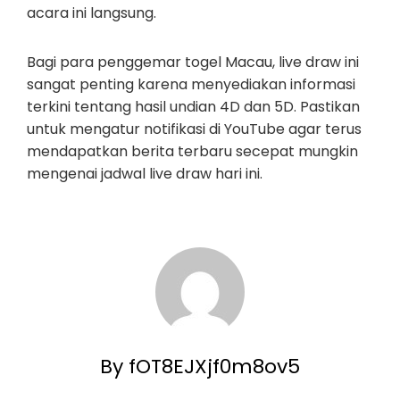
acara ini langsung.
Bagi para penggemar togel Macau, live draw ini
sangat penting karena menyediakan informasi
terkini tentang hasil undian 4D dan 5D. Pastikan
untuk mengatur notifikasi di YouTube agar terus
mendapatkan berita terbaru secepat mungkin
mengenai jadwal live draw hari ini.
By fOT8EJXjf0m8ov5