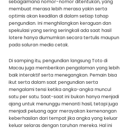
sebagaimana nomor-nomor ditentukan, yang
membuat merasa lebih merasa yakin serta
optimis akan keadilan di dalam setiap tahap
pengundian. Ini menghilangkan keraguan dan
spekulasi yang sering seringkali ada saat hasil
lotere hanya diumumkan secara tertulis maupun
pada saluran media cetak.
Di samping itu, pengundian langsung Toto di
Macau juga memberikan pengalaman yang lebih
baik interaktif serta menegangkan. Pemain bisa
ikut serta dalam saat pengundian serta
mengalami tensi ketika angka-angka muncul
satu per satu. Saat-saat ini bukan hanya menjadi
ajang untuk menunggu menanti hasil, tetapi juga
menjadi peluang agar merayakan kemenangan
keberhasilan dari tempat jika angka yang keluar
keluar selaras dengan taruhan mereka. Hal ini