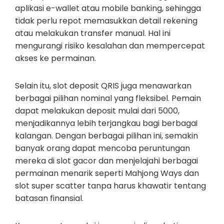
aplikasi e-wallet atau mobile banking, sehingga
tidak perlu repot memasukkan detail rekening
atau melakukan transfer manual. Hal ini
mengurangi risiko kesalahan dan mempercepat
akses ke permainan.
Selain itu, slot deposit QRIS juga menawarkan
berbagai pilihan nominal yang fleksibel. Pemain
dapat melakukan deposit mulai dari 5000,
menjadikannya lebih terjangkau bagi berbagai
kalangan. Dengan berbagai pilihan ini, semakin
banyak orang dapat mencoba peruntungan
mereka di slot gacor dan menjelajahi berbagai
permainan menarik seperti Mahjong Ways dan
slot super scatter tanpa harus khawatir tentang
batasan finansial.