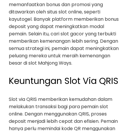
memanfaatkan bonus dan promosi yang
ditawarkan oleh situs slot online, seperti
kayutogel. Banyak platform memberikan bonus
deposit yang dapat meningkatkan modal
pemain. Selain itu, cari slot gacor yang terbukti
memberikan kemenangan lebih sering. Dengan
semua strategi ini, pemain dapat meningkatkan
peluang mereka untuk meraih kemenangan
besar di slot Mahjong Ways.
Keuntungan Slot Via QRIS
Slot via QRIS memberikan kemudahan dalam
melakukan transaksi bagi para pemain slot
online. Dengan menggunakan QRIS, proses
deposit menjadi lebih cepat dan efisien. Pemain
hanya perlu memindai kode QR menggunakan