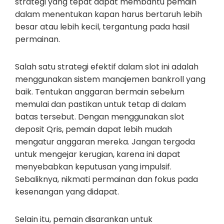
strategi yang tepat dapat membantu pemain
dalam menentukan kapan harus bertaruh lebih
besar atau lebih kecil, tergantung pada hasil
permainan.
Salah satu strategi efektif dalam slot ini adalah
menggunakan sistem manajemen bankroll yang
baik. Tentukan anggaran bermain sebelum
memulai dan pastikan untuk tetap di dalam
batas tersebut. Dengan menggunakan slot
deposit Qris, pemain dapat lebih mudah
mengatur anggaran mereka. Jangan tergoda
untuk mengejar kerugian, karena ini dapat
menyebabkan keputusan yang impulsif.
Sebaliknya, nikmati permainan dan fokus pada
kesenangan yang didapat.
Selain itu, pemain disarankan untuk