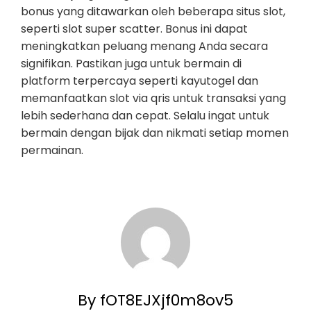
bonus yang ditawarkan oleh beberapa situs slot,
seperti slot super scatter. Bonus ini dapat
meningkatkan peluang menang Anda secara
signifikan. Pastikan juga untuk bermain di
platform terpercaya seperti kayutogel dan
memanfaatkan slot via qris untuk transaksi yang
lebih sederhana dan cepat. Selalu ingat untuk
bermain dengan bijak dan nikmati setiap momen
permainan.
By fOT8EJXjf0m8ov5