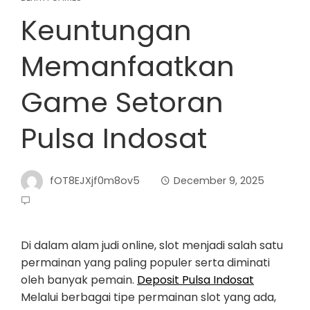
Keuntungan
Memanfaatkan
Game Setoran
Pulsa Indosat
fOT8EJXjf0m8ov5
December 9, 2025
Di dalam alam judi online, slot menjadi salah satu
permainan yang paling populer serta diminati
oleh banyak pemain.
Deposit Pulsa Indosat
Melalui berbagai tipe permainan slot yang ada,