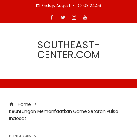
Skip
Friday, August 7
03:24:27
to
content
SOUTHEAST-
CENTER.COM
Home
Keuntungan Memanfaatkan Game Setoran Pulsa
Indosat
BERITA GAMES