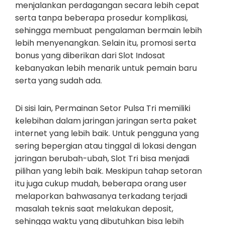
menjalankan perdagangan secara lebih cepat
serta tanpa beberapa prosedur komplikasi,
sehingga membuat pengalaman bermain lebih
lebih menyenangkan. Selain itu, promosi serta
bonus yang diberikan dari Slot Indosat
kebanyakan lebih menarik untuk pemain baru
serta yang sudah ada.
Di sisi lain, Permainan Setor Pulsa Tri memiliki
kelebihan dalam jaringan jaringan serta paket
internet yang lebih baik. Untuk pengguna yang
sering bepergian atau tinggal di lokasi dengan
jaringan berubah-ubah, Slot Tri bisa menjadi
pilihan yang lebih baik. Meskipun tahap setoran
itu juga cukup mudah, beberapa orang user
melaporkan bahwasanya terkadang terjadi
masalah teknis saat melakukan deposit,
sehingga waktu yang dibutuhkan bisa lebih