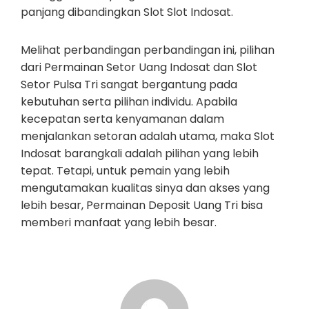
panjang dibandingkan Slot Slot Indosat.
Melihat perbandingan perbandingan ini, pilihan
dari Permainan Setor Uang Indosat dan Slot
Setor Pulsa Tri sangat bergantung pada
kebutuhan serta pilihan individu. Apabila
kecepatan serta kenyamanan dalam
menjalankan setoran adalah utama, maka Slot
Indosat barangkali adalah pilihan yang lebih
tepat. Tetapi, untuk pemain yang lebih
mengutamakan kualitas sinya dan akses yang
lebih besar, Permainan Deposit Uang Tri bisa
memberi manfaat yang lebih besar.