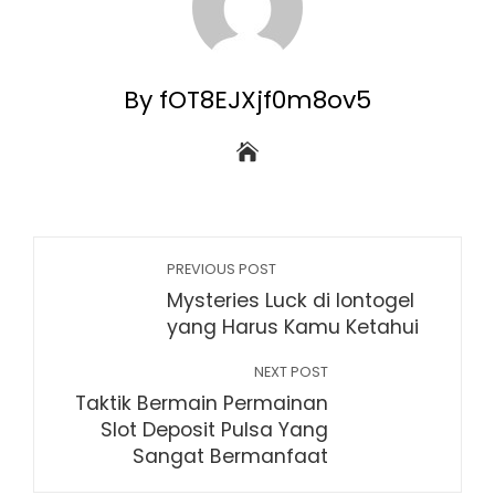
By fOT8EJXjf0m8ov5
PREVIOUS POST
Mysteries Luck di Iontogel
yang Harus Kamu Ketahui
NEXT POST
Taktik Bermain Permainan
Slot Deposit Pulsa Yang
Sangat Bermanfaat