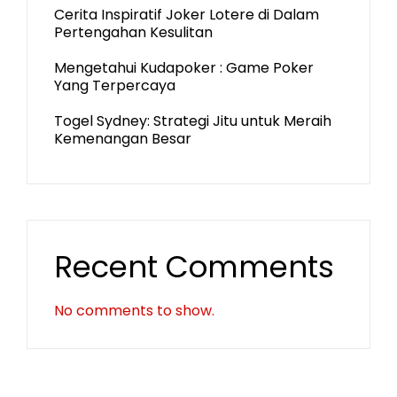
Cerita Inspiratif Joker Lotere di Dalam
Pertengahan Kesulitan
Mengetahui Kudapoker : Game Poker
Yang Terpercaya
Togel Sydney: Strategi Jitu untuk Meraih
Kemenangan Besar
Recent Comments
No comments to show.