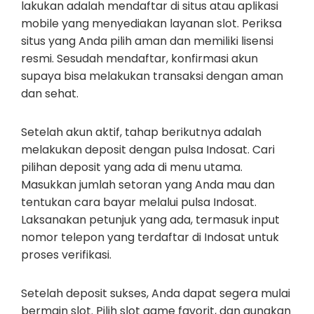
lakukan adalah mendaftar di situs atau aplikasi
mobile yang menyediakan layanan slot. Periksa
situs yang Anda pilih aman dan memiliki lisensi
resmi. Sesudah mendaftar, konfirmasi akun
supaya bisa melakukan transaksi dengan aman
dan sehat.
Setelah akun aktif, tahap berikutnya adalah
melakukan deposit dengan pulsa Indosat. Cari
pilihan deposit yang ada di menu utama.
Masukkan jumlah setoran yang Anda mau dan
tentukan cara bayar melalui pulsa Indosat.
Laksanakan petunjuk yang ada, termasuk input
nomor telepon yang terdaftar di Indosat untuk
proses verifikasi.
Setelah deposit sukses, Anda dapat segera mulai
bermain slot. Pilih slot game favorit, dan gunakan