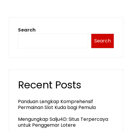
Search
Search
Recent Posts
Panduan Lengkap Komprehensif
Permainan Slot Kuda bagi Pemula
Mengungkap Salju4D: Situs Terpercaya
untuk Penggemar Lotere