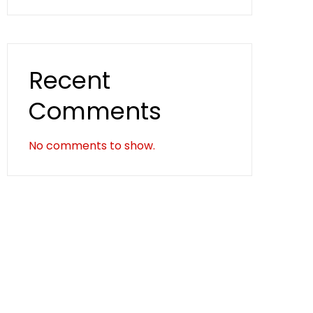
Recent
Comments
No comments to show.