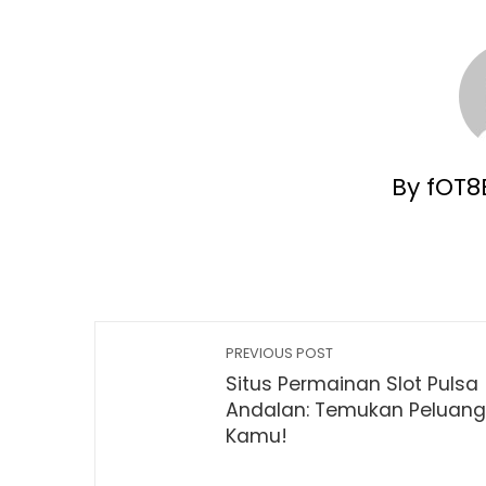
By fOT
PREVIOUS POST
Situs Permainan Slot Pulsa
Andalan: Temukan Peluang
Kamu!