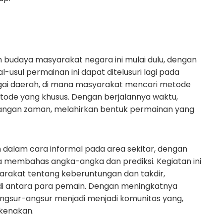
m budaya masyarakat negara ini mulai dulu, dengan
l-usul permainan ini dapat ditelusuri lagi pada
gai daerah, di mana masyarakat mencari metode
de yang khusus. Dengan berjalannya waktu,
angan zaman, melahirkan bentuk permainan yang
 dalam cara informal pada area sekitar, dengan
 membahas angka-angka dan prediksi. Kegiatan ini
rakat tentang keberuntungan dan takdir,
 di antara para pemain. Dengan meningkatnya
rangsur-angsur menjadi menjadi komunitas yang,
ikenakan.