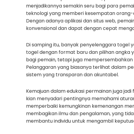
menjadikannya semakin seru bagi para pemai
teknologi yang memberi kesempatan orang-ora
Dengan adanya aplikasi dan situs web, pemain
konvensional dan dapat dengan cepat mengak
Di samping itu, banyak penyelenggara togel 
togel dengan format baru dan pilihan angka y
bagi pemain, tetapi juga mempersembahkan p
Pelanggaran yang biasanya terlihat dalam pe
sistem yang transparan dan akuntabel.
Kemajuan dalam edukasi permainan juga jadi f
kian menyadari pentingnya memahami aturan
memperbaiki kemungkinan kemenangan merek
membagikan ilmu dan pengalaman, yang tida
membantu individu untuk mengambil keputusa