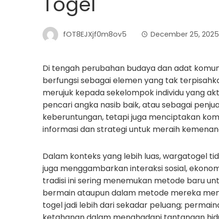
Togel
fOT8EJXjf0m8ov5
December 25, 2025
Di tengah perubahan budaya dan adat komunita
berfungsi sebagai elemen yang tak terpisahkan
merujuk kepada sekelompok individu yang akti
pencari angka nasib baik, atau sebagai penjua
keberuntungan, tetapi juga menciptakan komu
informasi dan strategi untuk meraih kemenan
Dalam konteks yang lebih luas, wargatogel t
juga menggambarkan interaksi sosial, ekonomi,
tradisi ini sering menemukan metode baru unt
bermain ataupun dalam metode mereka mendu
togel jadi lebih dari sekadar peluang; permai
ketahanan dalam menghadapi tantangan hid