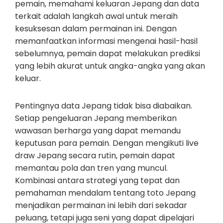
pemain, memahami keluaran Jepang dan data
terkait adalah langkah awal untuk meraih
kesuksesan dalam permainan ini. Dengan
memanfaatkan informasi mengenai hasil-hasil
sebelumnya, pemain dapat melakukan prediksi
yang lebih akurat untuk angka-angka yang akan
keluar.
Pentingnya data Jepang tidak bisa diabaikan.
Setiap pengeluaran Jepang memberikan
wawasan berharga yang dapat memandu
keputusan para pemain. Dengan mengikuti live
draw Jepang secara rutin, pemain dapat
memantau pola dan tren yang muncul.
Kombinasi antara strategi yang tepat dan
pemahaman mendalam tentang toto Jepang
menjadikan permainan ini lebih dari sekadar
peluang, tetapi juga seni yang dapat dipelajari