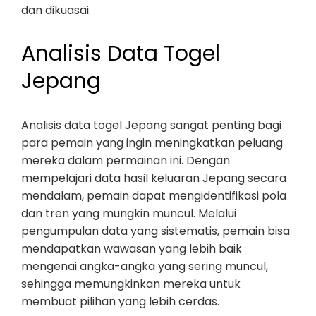
dan dikuasai.
Analisis Data Togel
Jepang
Analisis data togel Jepang sangat penting bagi
para pemain yang ingin meningkatkan peluang
mereka dalam permainan ini. Dengan
mempelajari data hasil keluaran Jepang secara
mendalam, pemain dapat mengidentifikasi pola
dan tren yang mungkin muncul. Melalui
pengumpulan data yang sistematis, pemain bisa
mendapatkan wawasan yang lebih baik
mengenai angka-angka yang sering muncul,
sehingga memungkinkan mereka untuk
membuat pilihan yang lebih cerdas.