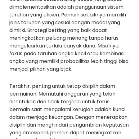
diimplementasikan adalah penggunaan sistem
taruhan yang efisien. Pemain sebaiknya memilih
jenis taruhan yang sesuai dengan modal yang
dimiliki. Strategi betting yang baik dapat
meningkatkan peluang menang tanpa harus
mengeluarkan terlalu banyak dana. Misalnya,
fokus pada taruhan angka kecil atau kombinasi
angka yang memiliki probabilitas lebih tinggi bisa
menjadi pilihan yang bijak.
Terakhir, penting untuk tetap disiplin dalam
permainan. Mematuhi anggaran yang telah
ditentukan dan tidak tergoda untuk terus
bermain saat mengalami kerugian adalah kunci
dalam menjaga keuangan. Dengan menerapkan
disiplin dan menghindari pengambilan keputusan
yang emosional, pemain dapat meningkatkan