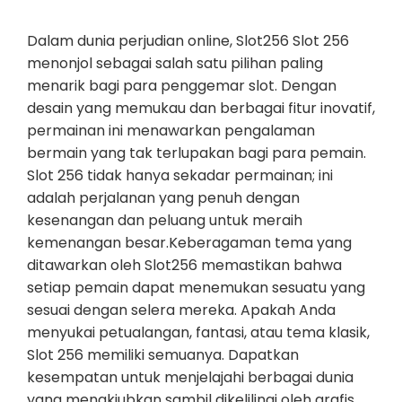
Dalam dunia perjudian online, Slot256 Slot 256
menonjol sebagai salah satu pilihan paling
menarik bagi para penggemar slot. Dengan
desain yang memukau dan berbagai fitur inovatif,
permainan ini menawarkan pengalaman
bermain yang tak terlupakan bagi para pemain.
Slot 256 tidak hanya sekadar permainan; ini
adalah perjalanan yang penuh dengan
kesenangan dan peluang untuk meraih
kemenangan besar.Keberagaman tema yang
ditawarkan oleh Slot256 memastikan bahwa
setiap pemain dapat menemukan sesuatu yang
sesuai dengan selera mereka. Apakah Anda
menyukai petualangan, fantasi, atau tema klasik,
Slot 256 memiliki semuanya. Dapatkan
kesempatan untuk menjelajahi berbagai dunia
yang menakjubkan sambil dikelilingi oleh grafis