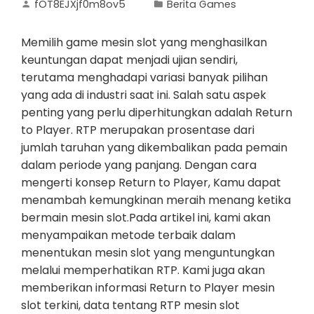
fOT8EJXjf0m8ov5
Berita Games
Memilih game mesin slot yang menghasilkan
keuntungan dapat menjadi ujian sendiri,
terutama menghadapi variasi banyak pilihan
yang ada di industri saat ini. Salah satu aspek
penting yang perlu diperhitungkan adalah Return
to Player. RTP merupakan prosentase dari
jumlah taruhan yang dikembalikan pada pemain
dalam periode yang panjang. Dengan cara
mengerti konsep Return to Player, Kamu dapat
menambah kemungkinan meraih menang ketika
bermain mesin slot.Pada artikel ini, kami akan
menyampaikan metode terbaik dalam
menentukan mesin slot yang menguntungkan
melalui memperhatikan RTP. Kami juga akan
memberikan informasi Return to Player mesin
slot terkini, data tentang RTP mesin slot