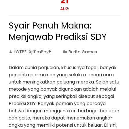
21
AUG
Syair Penuh Makna:
Menjawab Prediksi SDY
fOT8EJXjf0m8ov5
Berita Games
Dalam dunia perjudian, khususnya togel, banyak
pencinta permainan yang selalu mencari cara
untuk meningkatkan peluang mereka. Salah satu
metode yang banyak digunakan adalah melalui
prediksi angka, yang seringkali disebut sebagai
Prediksi SDY. Banyak pemain yang percaya
bahwa dengan menggunakan berbagai bocoran
dan paito, mereka dapat menemukan angka-
angka yang memiliki potensi untuk keluar. Di sini,