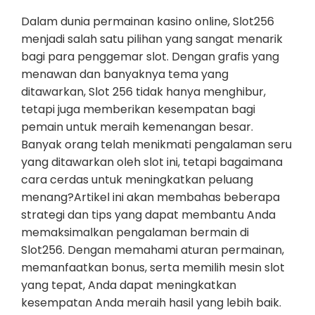
Dalam dunia permainan kasino online, Slot256
menjadi salah satu pilihan yang sangat menarik
bagi para penggemar slot. Dengan grafis yang
menawan dan banyaknya tema yang
ditawarkan, Slot 256 tidak hanya menghibur,
tetapi juga memberikan kesempatan bagi
pemain untuk meraih kemenangan besar.
Banyak orang telah menikmati pengalaman seru
yang ditawarkan oleh slot ini, tetapi bagaimana
cara cerdas untuk meningkatkan peluang
menang?Artikel ini akan membahas beberapa
strategi dan tips yang dapat membantu Anda
memaksimalkan pengalaman bermain di
Slot256. Dengan memahami aturan permainan,
memanfaatkan bonus, serta memilih mesin slot
yang tepat, Anda dapat meningkatkan
kesempatan Anda meraih hasil yang lebih baik.