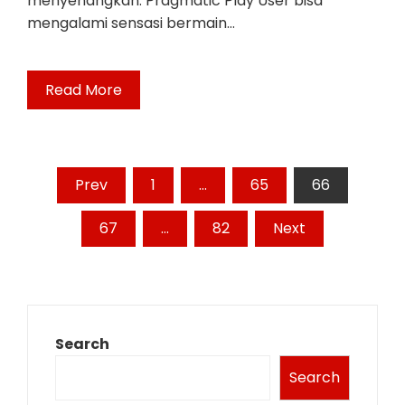
menyenangkan. Pragmatic Play User bisa
mengalami sensasi bermain…
Read More
Posts
Prev
1
…
65
66
pagination
67
…
82
Next
Search
Search