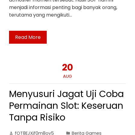
menjadi informasi penting bagi banyak orang,
terutama yang mengikuti…
Read More
20
AUG
Menyusuri Jagat Uji Coba
Permainan Slot: Keseruan
Tanpa Risiko
fOT8EJXjf0m8ov5
Berita Games