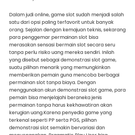
Dalam judi online, game slot sudah menjadi salah
satu dari opsi paling terfavorit untuk banyak
orang. Sejalan dengan kemajuan teknis, sekarang
para penggemar permainan slot bisa
merasakan sensasi bermain slot secara seru
tanpa perlu risiko uang mereka sendiri. Inilah
yang disebut sebagai demonstrasi slot game,
suatu pilihan menarik yang memungkinkan
memberikan pemain guna mencoba berbagai
permainan slot tanpa biaya. Dengan
menggunakan akun demonstrasi slot game, para
pemain bisa menjelajahi beraneka jenis
permainan tanpa harus kekhawatiran akan
kerugian uang.Karena penyedia game yang
terkenal seperti PP serta PGS, pilihan
demonstrasi slot semakin bervariasi dan