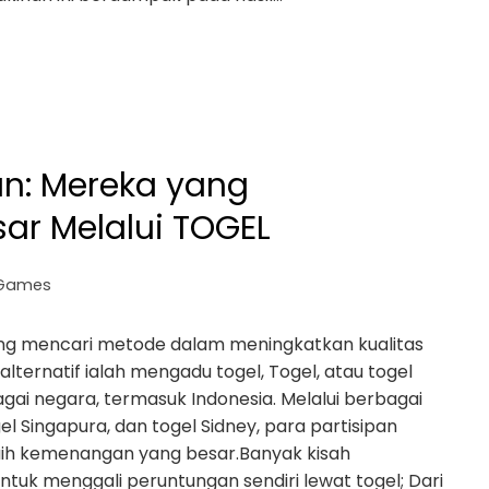
an: Mereka yang
ar Melalui TOGEL
 Games
ang mencari metode dalam meningkatkan kualitas
n alternatif ialah mengadu togel, Togel, atau togel
ai negara, termasuk Indonesia. Melalui berbagai
l Singapura, dan togel Sidney, para partisipan
aih kemenangan yang besar.Banyak kisah
tuk menggali peruntungan sendiri lewat togel; Dari