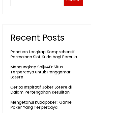
Recent Posts
Panduan Lengkap Komprehensif
Permainan Slot Kuda bagi Pemula
Mengungkap Salju4D: Situs
Terpercaya untuk Penggemar
Lotere
Cerita Inspiratif Joker Lotere di
Dalam Pertengahan Kesulitan
Mengetahui Kudapoker : Game
Poker Yang Terpercaya