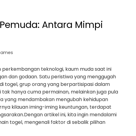
 Pemuda: Antara Mimpi
 Games
 perkembangan teknologi, kaum muda saat ini
tangan dan godaan. Satu peristiwa yang menggugah
i togel, grup orang yang berpartisipasi dalam
ni tak hanya cuma permainan, melainkan juga pula
uda yang mendambakan mengubah kehidupan
rnya kilauan iming-iming keuntungan, terdapat
sarakan.Dengan artikel ini, kita ingin mendalami
n togel, mengenali faktor di sebalik pilihan