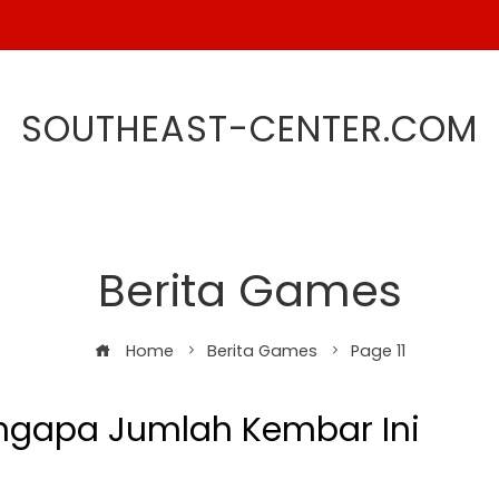
SOUTHEAST-CENTER.COM
Berita Games
Home
Berita Games
Page 11
ngapa Jumlah Kembar Ini