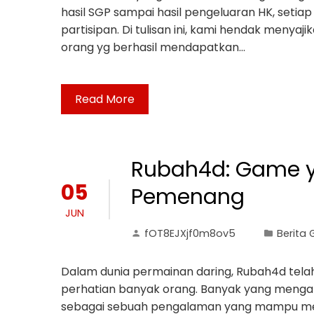
hasil SGP sampai hasil pengeluaran HK, set
partisipan. Di tulisan ini, kami hendak menya
orang yg berhasil mendapatkan…
Read More
Rubah4d: Game 
05
Pemenang
JUN
fOT8EJXjf0m8ov5
Berita
Dalam dunia permainan daring, Rubah4d tel
perhatian banyak orang. Banyak yang mengan
sebagai sebuah pengalaman yang mampu me