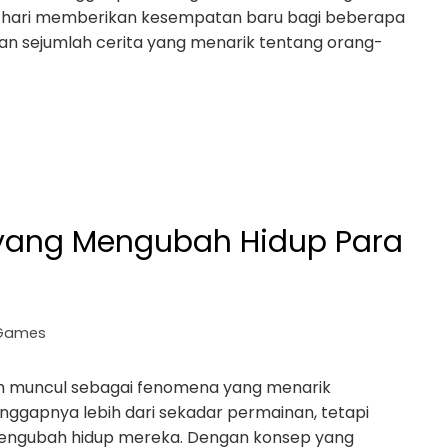
iap hari memberikan kesempatan baru bagi beberapa
jikan sejumlah cerita yang menarik tentang orang-
yang Mengubah Hidup Para
 Games
ah muncul sebagai fenomena yang menarik
ggapnya lebih dari sekadar permainan, tetapi
ngubah hidup mereka. Dengan konsep yang