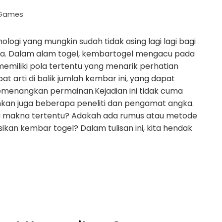
 Games
ogi yang mungkin sudah tidak asing lagi lagi bagi
sia. Dalam alam togel, kembartogel mengacu pada
emiliki pola tertentu yang menarik perhatian
 arti di balik jumlah kembar ini, yang dapat
enangkan permainan.Kejadian ini tidak cuma
nkan juga beberapa peneliti dan pengamat angka.
ya makna tertentu? Adakah ada rumus atau metode
kan kembar togel? Dalam tulisan ini, kita hendak