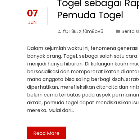
Togel sebagai Ra
07
Pemuda Togel
JUN
fOT8EJXjf0m8ov5
Berita
Dalam sejumlah waktu ini, fenomena genera
banyak orang. Togel, sebagai salah satu car
menjadi hanya hiburan. Di kalangan kaum mu
bersosialisasi dan mempererat ikatan di ant
mana anggota bisa saling berbagi kisah, stra
diperhatikan, merefleksikan cita-cita dan ri
belum cuma terbatas pada aspek permainan s
akrab, pemuda togel dapat mendiskusikan isu-
mereka. Mulai dari…
Read More