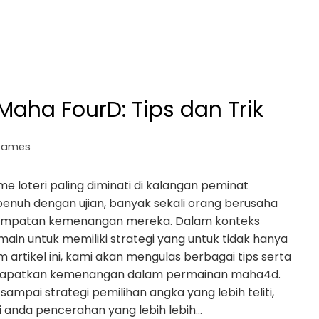
Maha FourD: Tips dan Trik
 Games
e loteri paling diminati di kalangan peminat
enuh dengan ujian, banyak sekali orang berusaha
empatan kemenangan mereka. Dalam konteks
pemain untuk memiliki strategi yang untuk tidak hanya
artikel ini, kami akan mengulas berbagai tips serta
dapatkan kemenangan dalam permainan maha4d.
mpai strategi pemilihan angka yang lebih teliti,
 anda pencerahan yang lebih lebih…