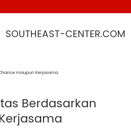
SOUTHEAST-CENTER.COM
 Chance maupun Kerjasama
tas Berdasarkan
Kerjasama