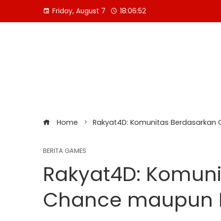
Skip
Friday, August 7
18:06:52
to
content
Home
Rakyat4D: Komunitas Berdasarkan
BERITA GAMES
Rakyat4D: Komuni
Chance maupun 