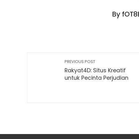
By fOT
PREVIOUS POST
Rakyat4D: Situs Kreatif
untuk Pecinta Perjudian