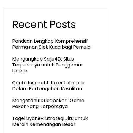
Recent Posts
Panduan Lengkap Komprehensif
Permainan Slot Kuda bagi Pemula
Mengungkap Salju4D: Situs
Terpercaya untuk Penggemar
Lotere
Cerita Inspiratif Joker Lotere di
Dalam Pertengahan Kesulitan
Mengetahui Kudapoker : Game
Poker Yang Terpercaya
Togel Sydney: Strategi Jitu untuk
Meraih Kemenangan Besar