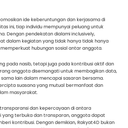
mosikan ide keberuntungan dan kerjasama di
tas ini, tiap individu mempunyai peluang untuk
a. Dengan pendekatan dialami inclusively,
at dalam kegiatan yang tidak hanya tidak hanya
a memperkuat hubungan sosial antar anggota.
pada nasib, tetapi juga pada kontribusi aktif dan
orang anggota disemangati untuk membagikan data,
 sama lain dalam mencapai sasaran bersama.
tercipta suasana yang mutual bermanfaat dan
lam masyarakat.
transparansi dan kepercayaan di antara
i yang terbuka dan transparan, anggota dapat
mberi kontribusi. Dengan demikian, Rakyat4D bukan