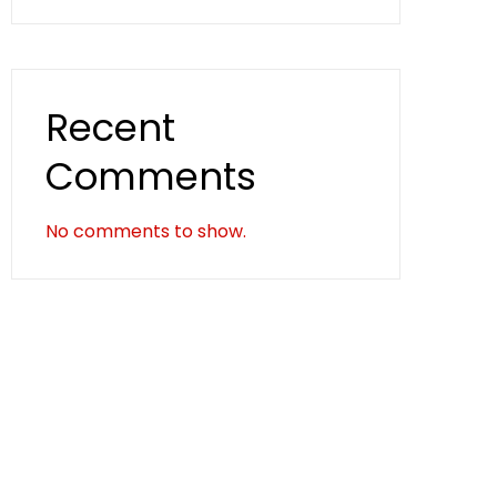
Recent
Comments
No comments to show.