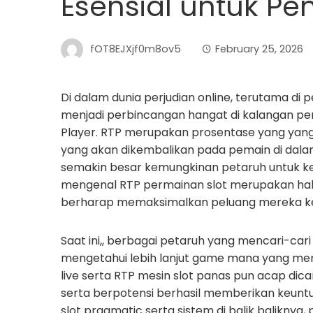
Esensial untuk P
fOT8EJXjf0m8ov5
February 25, 2026
Di dalam dunia perjudian online, terutama di p
menjadi perbincangan hangat di kalangan pem
Player. RTP merupakan prosentase yang yan
yang akan dikembalikan pada pemain di dalam 
semakin besar kemungkinan petaruh untuk ke
mengenal RTP permainan slot merupakan hal y
berharap memaksimalkan peluang mereka ke
Saat ini,, berbagai petaruh yang mencari-cari
mengetahui lebih lanjut game mana yang memberi
live serta RTP mesin slot panas pun acap dic
serta berpotensi berhasil memberikan keu
slot pragmatic serta sistem di balik baliknya