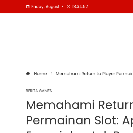
Skip
Friday, August 7
18:34:52
to
content
Home
Memahami Return to Player Permain
BERITA GAMES
Memahami Return 
Permainan Slot: 