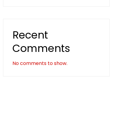
Recent
Comments
No comments to show.