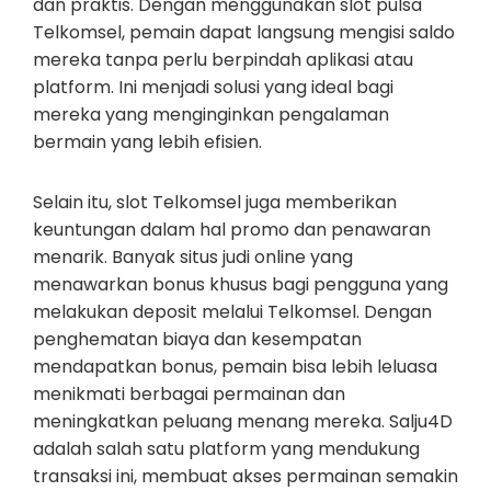
dan praktis. Dengan menggunakan slot pulsa
Telkomsel, pemain dapat langsung mengisi saldo
mereka tanpa perlu berpindah aplikasi atau
platform. Ini menjadi solusi yang ideal bagi
mereka yang menginginkan pengalaman
bermain yang lebih efisien.
Selain itu, slot Telkomsel juga memberikan
keuntungan dalam hal promo dan penawaran
menarik. Banyak situs judi online yang
menawarkan bonus khusus bagi pengguna yang
melakukan deposit melalui Telkomsel. Dengan
penghematan biaya dan kesempatan
mendapatkan bonus, pemain bisa lebih leluasa
menikmati berbagai permainan dan
meningkatkan peluang menang mereka. Salju4D
adalah salah satu platform yang mendukung
transaksi ini, membuat akses permainan semakin