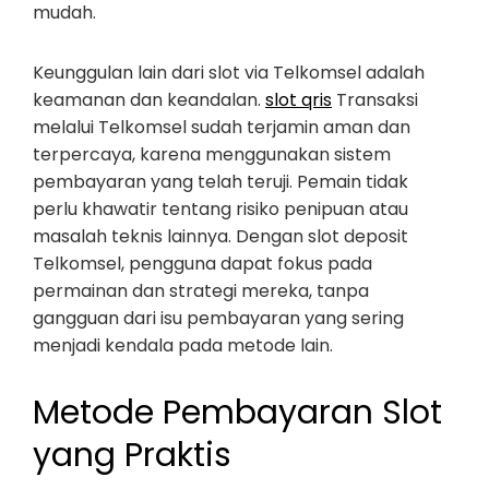
mudah.
Keunggulan lain dari slot via Telkomsel adalah
keamanan dan keandalan.
slot qris
Transaksi
melalui Telkomsel sudah terjamin aman dan
terpercaya, karena menggunakan sistem
pembayaran yang telah teruji. Pemain tidak
perlu khawatir tentang risiko penipuan atau
masalah teknis lainnya. Dengan slot deposit
Telkomsel, pengguna dapat fokus pada
permainan dan strategi mereka, tanpa
gangguan dari isu pembayaran yang sering
menjadi kendala pada metode lain.
Metode Pembayaran Slot
yang Praktis