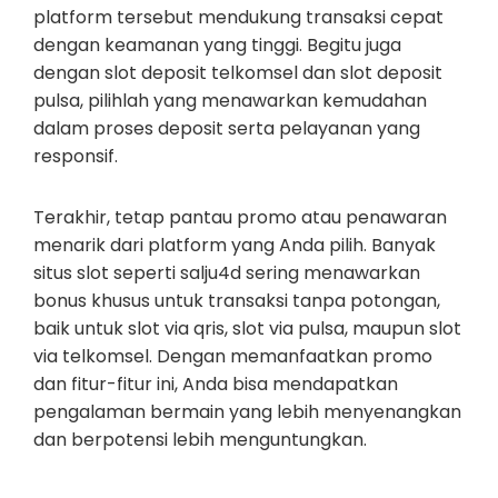
platform tersebut mendukung transaksi cepat
dengan keamanan yang tinggi. Begitu juga
dengan slot deposit telkomsel dan slot deposit
pulsa, pilihlah yang menawarkan kemudahan
dalam proses deposit serta pelayanan yang
responsif.
Terakhir, tetap pantau promo atau penawaran
menarik dari platform yang Anda pilih. Banyak
situs slot seperti salju4d sering menawarkan
bonus khusus untuk transaksi tanpa potongan,
baik untuk slot via qris, slot via pulsa, maupun slot
via telkomsel. Dengan memanfaatkan promo
dan fitur-fitur ini, Anda bisa mendapatkan
pengalaman bermain yang lebih menyenangkan
dan berpotensi lebih menguntungkan.