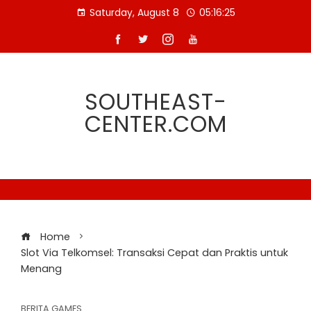
Skip
Saturday, August 8
05:16:25
to
content
SOUTHEAST-
CENTER.COM
Home
Slot Via Telkomsel: Transaksi Cepat dan Praktis untuk
Menang
BERITA GAMES