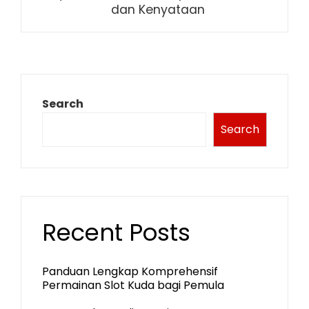
dan Kenyataan
Search
Search
Recent Posts
Panduan Lengkap Komprehensif
Permainan Slot Kuda bagi Pemula