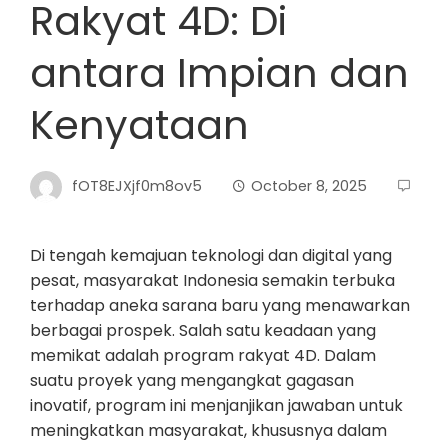
Rakyat 4D: Di
antara Impian dan
Kenyataan
fOT8EJXjf0m8ov5
October 8, 2025
Di tengah kemajuan teknologi dan digital yang
pesat, masyarakat Indonesia semakin terbuka
terhadap aneka sarana baru yang menawarkan
berbagai prospek. Salah satu keadaan yang
memikat adalah program rakyat 4D. Dalam
suatu proyek yang mengangkat gagasan
inovatif, program ini menjanjikan jawaban untuk
meningkatkan masyarakat, khususnya dalam