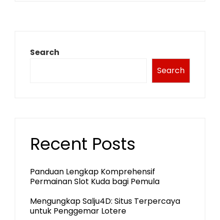
Search
Search
Recent Posts
Panduan Lengkap Komprehensif
Permainan Slot Kuda bagi Pemula
Mengungkap Salju4D: Situs Terpercaya
untuk Penggemar Lotere