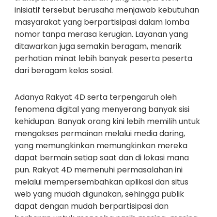
inisiatif tersebut berusaha menjawab kebutuhan
masyarakat yang berpartisipasi dalam lomba
nomor tanpa merasa kerugian. Layanan yang
ditawarkan juga semakin beragam, menarik
perhatian minat lebih banyak peserta peserta
dari beragam kelas sosial.
Adanya Rakyat 4D serta terpengaruh oleh
fenomena digital yang menyerang banyak sisi
kehidupan. Banyak orang kini lebih memilih untuk
mengakses permainan melalui media daring,
yang memungkinkan memungkinkan mereka
dapat bermain setiap saat dan di lokasi mana
pun. Rakyat 4D memenuhi permasalahan ini
melalui mempersembahkan aplikasi dan situs
web yang mudah digunakan, sehingga publik
dapat dengan mudah berpartisipasi dan