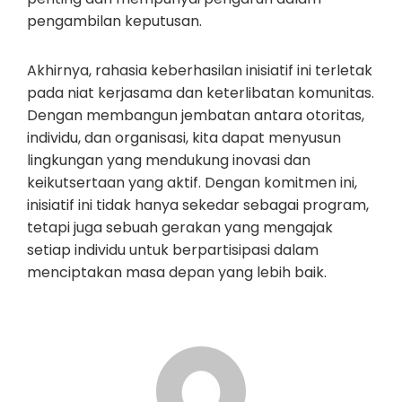
pengambilan keputusan.
Akhirnya, rahasia keberhasilan inisiatif ini terletak
pada niat kerjasama dan keterlibatan komunitas.
Dengan membangun jembatan antara otoritas,
individu, dan organisasi, kita dapat menyusun
lingkungan yang mendukung inovasi dan
keikutsertaan yang aktif. Dengan komitmen ini,
inisiatif ini tidak hanya sekedar sebagai program,
tetapi juga sebuah gerakan yang mengajak
setiap individu untuk berpartisipasi dalam
menciptakan masa depan yang lebih baik.